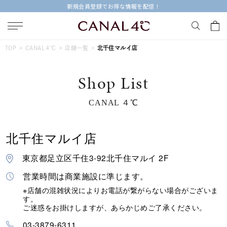
新規会員登録でお得な情報を配信！
キーワードで検索する
TOP
CANAL４℃
店舗一覧
北千住マルイ店
Shop List
人気検索キーワード
CANAL ４℃
#ペア
#ハーフエタニティリング
#エタニティ
#ダイヤモンド ネックレス
#eギフト
北千住マルイ店
ブランド
Canal４℃
東京都足立区千住3-92北千住マルイ 2F
営業時間は商業施設に準じます。
カテゴリー
すべてのジュエリー
※店舗の混雑状況によりお電話が繋がらない場合がございま
す。
ご迷惑をお掛けしますが、あらかじめご了承ください。
素材
03-3879-6311