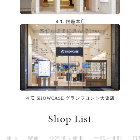
カラー
誕生石
４℃ 銀座本店
モチーフ
石の色
ファッションテイスト
着用シーン
４℃ SHOWCASE グランフロント大阪店
コレクション
Shop List
レディース
～
リングサイズ
東京
関東
北海道・東北
中部・北陸
近