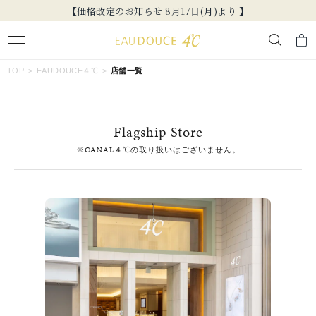
【価格改定のお知らせ 8月17日(月)より 】
キーワードで検索する
TOP
EAUDOUCE４℃
店舗一覧
人気検索キーワード
Flagship Store
#ペア
#ハーフエタニティリング
#エタニティ
※CANAL４℃の取り扱いはございません。
#ダイヤモンド ネックレス
#eギフト
ブランド
EAU DOUCE４℃
カテゴリー
すべてのジュエリー
素材