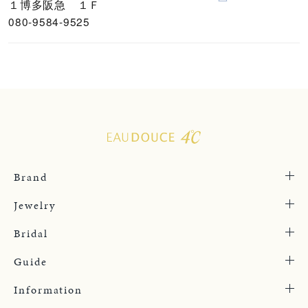
１博多阪急 １Ｆ
080-9584-9525
Brand
Jewelry
Bridal
Guide
Information