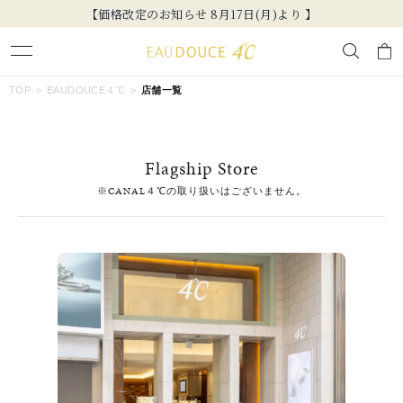
【価格改定のお知らせ 8月17日(月)より 】
キーワードで検索する
TOP
EAUDOUCE４℃
店舗一覧
人気検索キーワード
Flagship Store
#ペア
#ハーフエタニティリング
#エタニティ
※CANAL４℃の取り扱いはございません。
#ダイヤモンド ネックレス
#eギフト
ブランド
EAU DOUCE４℃
カテゴリー
すべてのジュエリー
素材