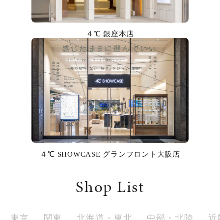
カラー
誕生石
４℃ 銀座本店
モチーフ
石の色
ファッションテイスト
着用シーン
４℃ SHOWCASE グランフロント大阪店
コレクション
Shop List
レディース
～
リングサイズ
東京
関東
北海道・東北
中部・北陸
近