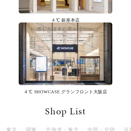
カラー
誕生石
４℃ 銀座本店
モチーフ
石の色
ファッションテイスト
着用シーン
４℃ SHOWCASE グランフロント大阪店
コレクション
Shop List
レディース
～
リングサイズ
東京
関東
北海道・東北
中部・北陸
近