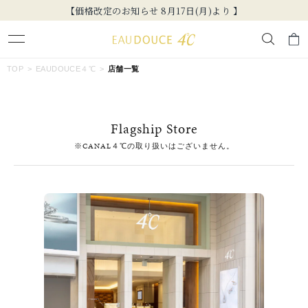
【価格改定のお知らせ 8月17日(月)より 】
キーワードで検索する
TOP
EAUDOUCE４℃
店舗一覧
人気検索キーワード
Flagship Store
#summer
#ダイヤモンド ネックレス
#くまのプーさん
※CANAL４℃の取り扱いはございません。
#エタニティ
#ジュエリー
ブランド
EAU DOUCE４℃
カテゴリー
すべてのジュエリー
素材