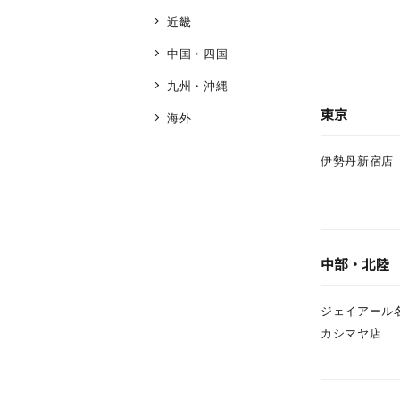
近畿
中国・四国
九州・沖縄
東京
海外
伊勢丹新宿店
人気検索キーワード
#summe
中部・北陸
ジェイアール
ブランド
カシマヤ店
カテゴリー