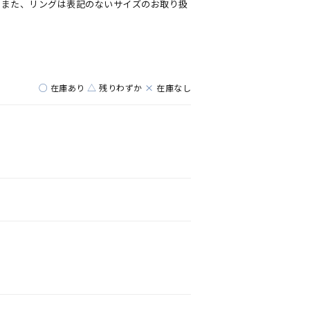
。また、リングは表記のないサイズのお取り扱
○
△
×
在庫あり
残りわずか
在庫なし
キーワードで検索する
さん