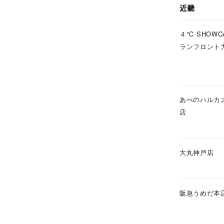
近畿
素材
プラチ
４℃ SHOWC
ランフロント
カラー
イエロ
1月の
誕生石
7月の
あべのハルカ
店
しずく
モチーフ
クロス
大丸神戸店
クリア
石の色
レッド
阪急うめだ本
ファッションテイスト
フェミ