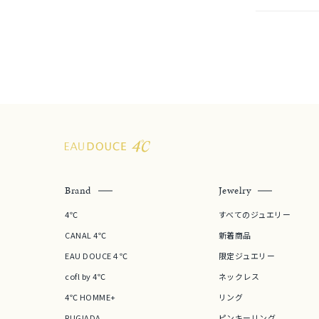
着用シーン
オフィ
耳周り
コレクション
公式オ
レディース
リングサイズ
Brand
Jewelry
メンズ
リングサイズ
4℃
すべてのジュエリー
CANAL 4℃
新着商品
価格
¥0
EAU DOUCE４℃
限定ジュエリー
cofl by 4℃
ネックレス
在庫
4℃ HOMME+
リング
在
RUGIADA
ピンキーリング