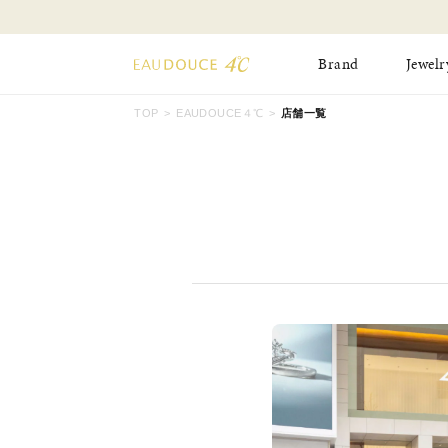
Brand
Jewelr
TOP
EAUDOUCE４℃
店舗一覧
All Jewelry
New Item
Online Shop
Pinky Ring
Pierced Earrings
ショッピングガイド
Bangle
Birthday Collecti
よくあるご質問