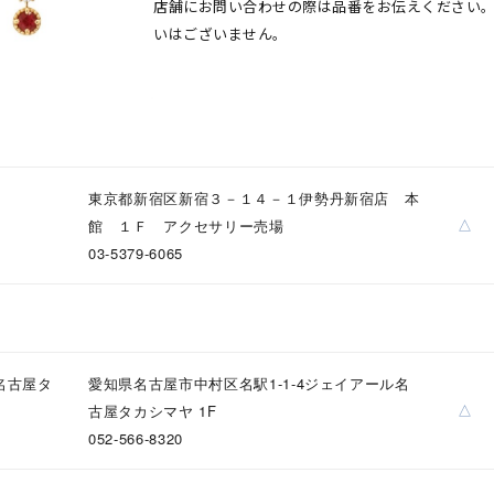
店舗にお問い合わせの際は品番をお伝えください
いはございません。
東京都新宿区新宿３－１４－１伊勢丹新宿店 本
△
館 １Ｆ アクセサリー売場
03-5379-6065
r
#ペア
#ダイヤモンド ネックレス
#エタニティ
#くまのプー
名古屋タ
愛知県名古屋市中村区名駅1-1-4ジェイアール名
△
古屋タカシマヤ 1F
052-566-8320