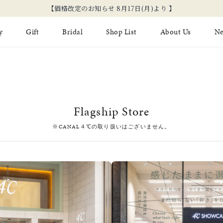
【価格改定のお知らせ 8月17日(月)より 】
y
Gift
Bridal
Shop List
About Us
N
Limited Jewelry
Necklace
Fashion Jewelry
Brida
Earring
Ear Cuff
ジュエリーケア
永久保
Flagship Store
on
Jewelry Pouch
Adjuster
ブライ
※CANAL４℃の取り扱いはございません。
ブライ