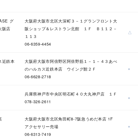
ナ
K18
K10
K7
ゴールド
シルバー
ステ
ASE グ
大阪府大阪市北区大深町３－１グランフロント大
大阪店
阪ショップ＆レストラン北館 １Ｆ Ｂ１１２－
△
ーカラー
ピンクカラー
ホワイトカラー
トリプルカラー
１１３
06-6359-4454
誕生石
2月の誕生石
3月の誕生石
4月の誕生石
5月の
誕生石
8月の誕生石
9月の誕生石
10月の誕生石
11
ス近鉄本
大阪府大阪市阿倍野区阿倍野筋１－１－４３あべ
×
のハルカス近鉄本店 ウイング館２Ｆ
リセット
絞り込んで検索する
06-6628-2718
ハート
一粒
三石
パヴェ
ライン
馬蹄
ダブルループ
星座
イニシャル
リボン
その他
兵庫県神戸市中央区明石町４０大丸神戸店 １Ｆ
×
078-326-2611
ホワイト
ピンク
パープル
ブルー
グリーン
マルチカラー
店
大阪府大阪市北区角田町8-7阪急うめだ本店 1F
×
アクセサリー売場
ニン
エレガント
カジュアル
フォーマル
モード
06-6313-7419