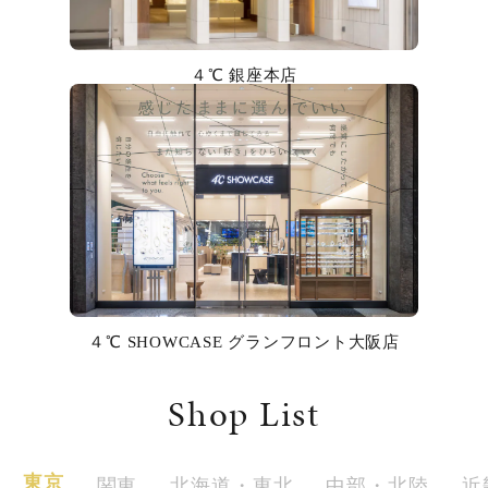
カラー
誕生石
４℃ 銀座本店
モチーフ
石の色
ファッションテイスト
着用シーン
４℃ SHOWCASE グランフロント大阪店
コレクション
Shop List
レディース
～
リングサイズ
東京
関東
北海道・東北
中部・北陸
近