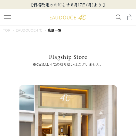
【価格改定のお知らせ 8月17日(月)より 】
キーワードで検索する
TOP
EAUDOUCE４℃
店舗一覧
人気検索キーワード
Flagship Store
#summer
#ダイヤモンド ネックレス
#くまのプーさん
※CANAL４℃の取り扱いはございません。
#ペア
#エタニティ
ブランド
EAU DOUCE４℃
カテゴリー
すべてのジュエリー
素材