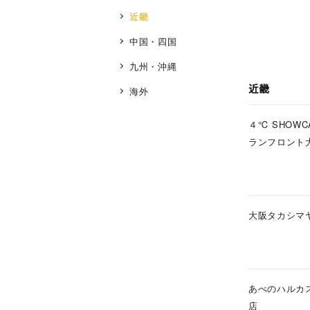
近畿
中国・四国
九州・沖縄
近畿
海外
４℃ SHOWC
ランフロント
大阪タカシマ
人気検索キーワード
#ペア
あべのハルカ
ブランド
店