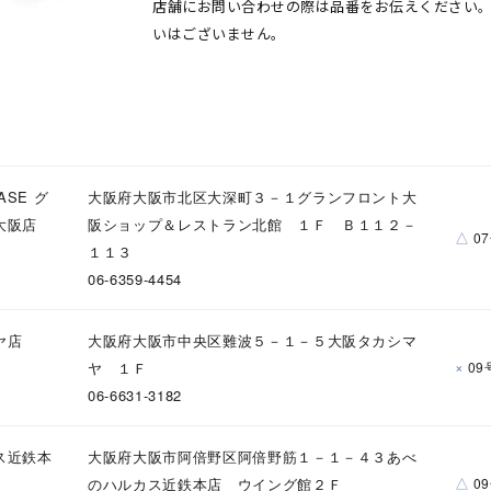
店舗にお問い合わせの際は品番をお伝えください
いはございません。
ASE グ
大阪府大阪市北区大深町３－１グランフロント大
大阪店
阪ショップ＆レストラン北館 １Ｆ Ｂ１１２－
△
0
１１３
06-6359-4454
ヤ店
大阪府大阪市中央区難波５－１－５大阪タカシマ
×
ヤ １Ｆ
09
06-6631-3182
#eギフト
#ハーフエタニティリング
#刻印可
#メンズ ネックレス
ス近鉄本
大阪府大阪市阿倍野区阿倍野筋１－１－４３あべ
△
のハルカス近鉄本店 ウイング館２Ｆ
0