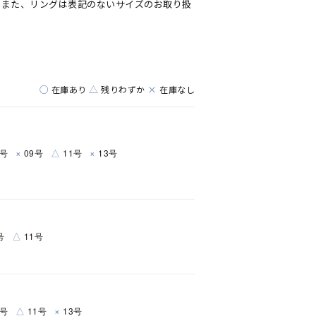
。また、リングは表記のないサイズのお取り扱
○
△
×
在庫あり
残りわずか
在庫なし
×
△
×
7号
09号
11号
13号
キーワードで検索する
△
号
11号
△
×
9号
11号
13号