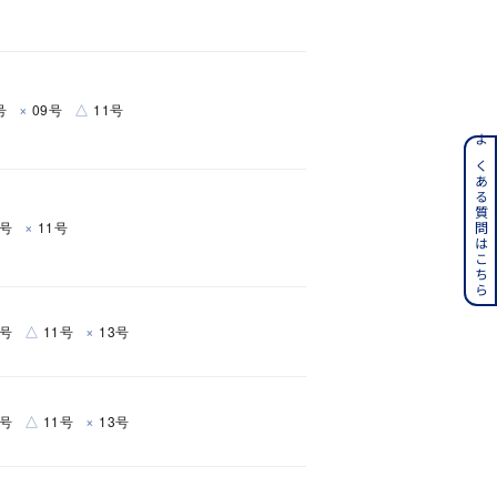
×
△
号
09号
11号
ンレス
よくある質問はこちら
その他
×
9号
11号
誕生石
6月の誕生石
月の誕生石
12月の誕生石
△
×
9号
11号
13号
ムーン
フラワー
△
×
9号
11号
13号
イエロー
ブラウン