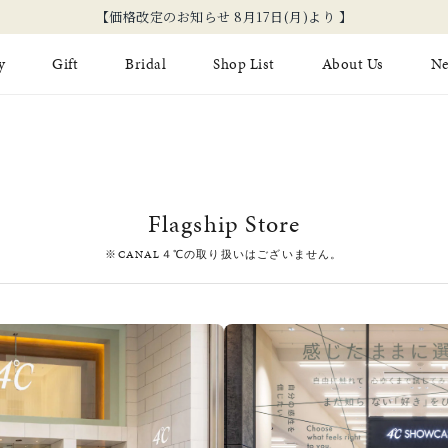
【価格改定のお知らせ 8月17日(月)より 】
y
Gift
Bridal
Shop List
About Us
N
Limited Jewelry
Necklace
Fashion Jewelry
Brida
Earring
Ear Cuff
ジュエリーケア
永久保
Flagship Store
on
Jewelry Pouch
Adjuster
ブライ
※CANAL４℃の取り扱いはございません。
ブライ