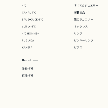
4℃
すべてのジュエリー
CANAL 4℃
新着商品
在庫
在
EAU DOUCE４℃
限定ジュエリー
cofl by 4℃
ネックレス
4℃ HOMME+
リング
RUGIADA
ピンキーリング
KAKERA
ピアス
Bridal
婚約指輪
結婚指輪