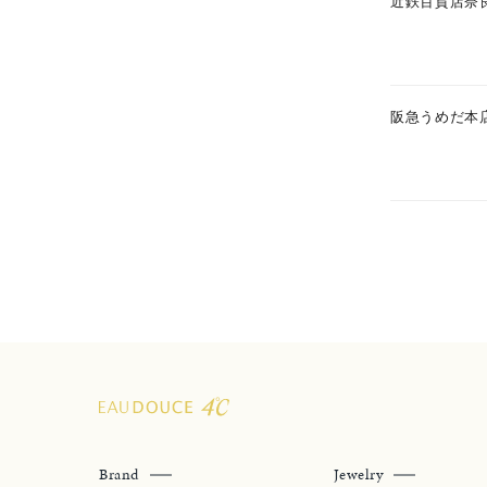
近鉄百貨店奈
レッド
ファッションテイスト
フェミ
阪急うめだ本
着用シーン
オフィ
耳周り
コレクション
公式オ
レディース
リングサイズ
メンズ
リングサイズ
価格
Brand
Jewelry
¥0