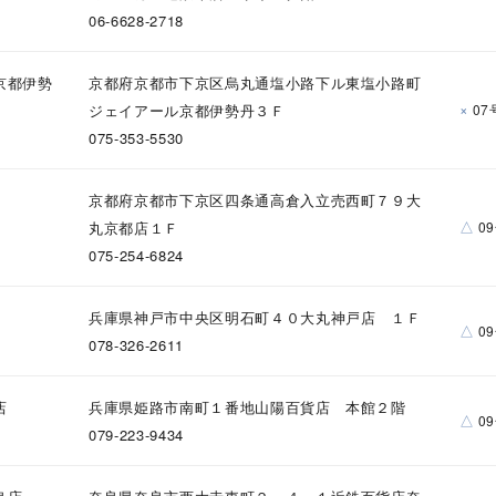
06-6628-2718
京都伊勢
京都府京都市下京区烏丸通塩小路下ル東塩小路町
×
ジェイアール京都伊勢丹３Ｆ
07
075-353-5530
ナ
K18
K10
K7
ゴールド
シルバー
ステ
京都府京都市下京区四条通高倉入立売西町７９大
ーカラー
ピンクカラー
ホワイトカラー
トリプルカラー
△
丸京都店１Ｆ
0
075-254-6824
誕生石
2月の誕生石
3月の誕生石
4月の誕生石
5月の
誕生石
8月の誕生石
9月の誕生石
10月の誕生石
11
兵庫県神戸市中央区明石町４０大丸神戸店 １Ｆ
△
0
078-326-2611
リセット
絞り込んで検索する
ハート
一粒
三石
パヴェ
ライン
馬蹄
店
兵庫県姫路市南町１番地山陽百貨店 本館２階
ダブルループ
星座
イニシャル
リボン
その他
△
0
079-223-9434
ホワイト
ピンク
パープル
ブルー
グリーン