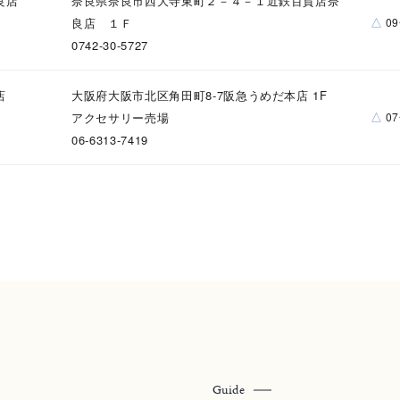
良店
奈良県奈良市西大寺東町２－４－１近鉄百貨店奈
マルチカラー
△
良店 １Ｆ
0
0742-30-5727
ニン
エレガント
カジュアル
フォーマル
モード
店
大阪府大阪市北区角田町8-7阪急うめだ本店 1F
ス
ご褒美
記念日
誕生日
気分転換
デート
△
アクセサリー売場
0
06-6313-7419
ジュエリー
腕周りジュエリー
ペアジュエリー
ベストセレ
ンラインショップ限定
～
～
Guide
¥400,00