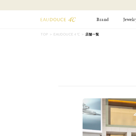
Brand
Jewelr
TOP
EAUDOUCE４℃
店舗一覧
All Jewelry
New Item
Online Shop
Pinky Ring
Pierced Earrings
ショッピングガイド
Bangle
Birthday Collecti
よくあるご質問