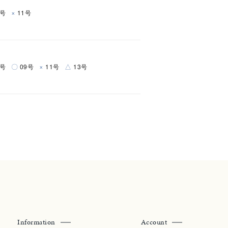
×
9号
11号
シンプル
ユニセックス
結婚式
推し活
〇
×
△
7号
09号
11号
13号
クション
Information
Account
0