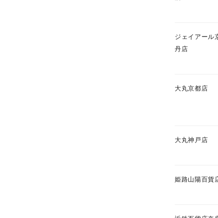
カテゴリー
ジェイアール
丹店
素材
プラチ
大丸京都店
カラー
イエロ
1月の
誕生石
7月の
大丸神戸店
しずく
モチーフ
姫路山陽百貨
クロス
クリア
石の色