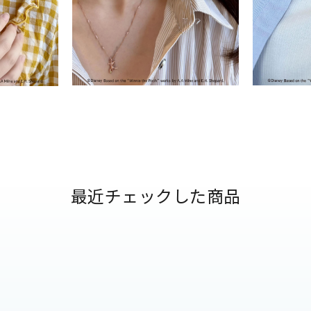
ナ
K18
K10
K7
ゴールド
シルバー
ステ
ーカラー
ピンクカラー
ホワイトカラー
トリプルカラー
誕生石
2月の誕生石
3月の誕生石
4月の誕生石
5月の
誕生石
8月の誕生石
9月の誕生石
10月の誕生石
11
最近チェックした商品
リセット
絞り込んで検索する
ハート
一粒
三石
パヴェ
ライン
馬蹄
ダブルループ
星座
イニシャル
リボン
その他
ホワイト
ピンク
パープル
ブルー
グリーン
マルチカラー