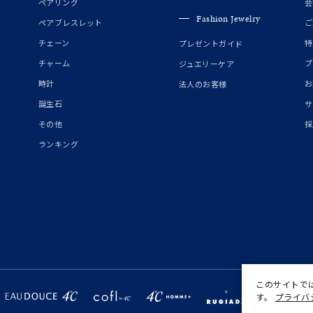
ペアリング
会
庫ありのみ
すべて表示
Fashion Jewelry
ペアブレスレット
ご
チェーン
特
プレゼントガイド
チャーム
プ
ジュエリーケア
時計
お
法人のお客様
誕生石
サ
その他
採
ランキング
このサイトで
す。
プライバ