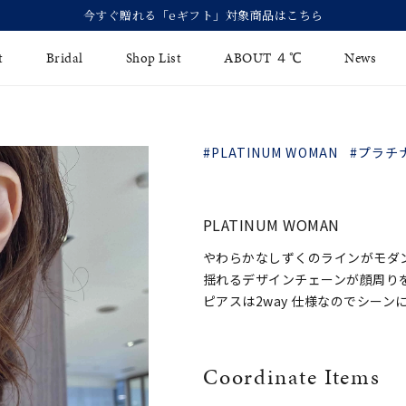
今すぐ贈れる「eギフト」対象商品はこちら
t
Bridal
Shop List
ABOUT ４℃
News
リング
Fashion Jewelry
Brida
#PLATINUM WOMAN
#プラチ
イヤリング
ジュエリーケア
永久保
バングル
法人のお客様
ブライ
PLATINUM WOMAN
ペアブレスレット
ブライ
やわらかなしずくのラインがモダ
揺れるデザインチェーンが顔周り
その他のアイテム
ピアスは2way 仕様なのでシー
Coordinate Items