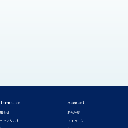
シンプル
ユニセックス
結婚式
推し活
クション
nformation
Account
知らせ
新規登録
0
ョップリスト
マイページ