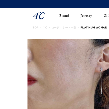
Brand
Jewelry
Gif
TOP
4℃
コーディネート一覧
PLATINUM WOMAN
ネックレス
ネックレスチェ-ン
Online Shop
ピンキーリング
ピアス
ショッピングガイド
イヤーカフ
ブレスレット
よくあるご質問
ペアネックレス
ペアリング
オンライン限定ジュエ
誕生石
リー
すべてのアイテム
ブライダルリング
はこちら