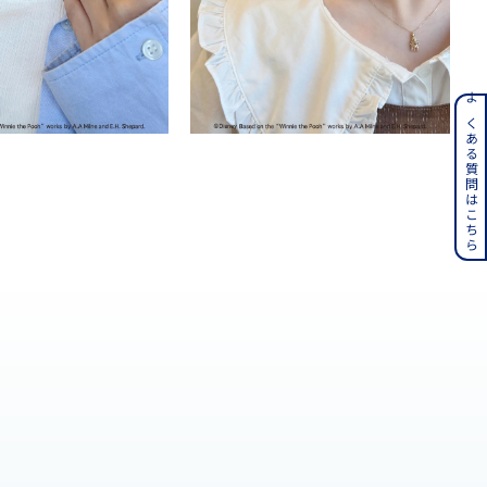
ンレス
よくある質問はこちら
その他
誕生石
6月の誕生石
月の誕生石
12月の誕生石
ムーン
フラワー
イエロー
ブラウン