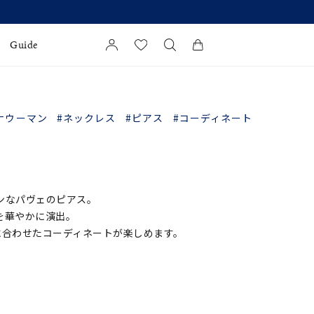
Guide
カートに商品がありません。
l Jewelry
ナウーマン
#ネックレス
#ピアス
#コーディネート
証
ダルサービス
ダルリングの選び方
ンなパヴェのピアス。
を華やかに演出。
ンに合わせたコーディネートが楽しめます。