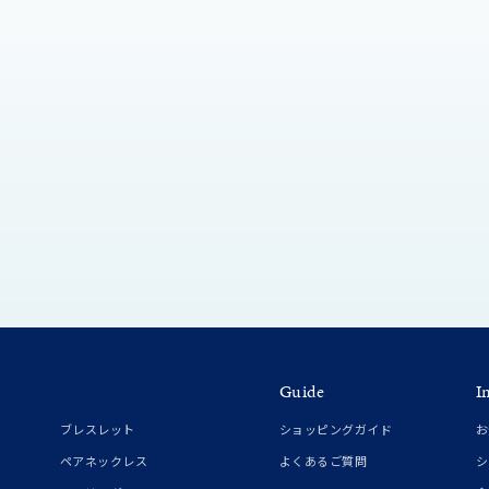
ニン
エレガント
カジュアル
フォーマル
モード
ス
ご褒美
記念日
誕生日
気分転換
デート
ジュエリー
腕周りジュエリー
ペアジュエリー
ベストセレ
ンラインショップ限定
～
～
Guide
I
ブレスレット
ショッピングガイド
お
¥400,00
ペアネックレス
よくあるご質問
シ