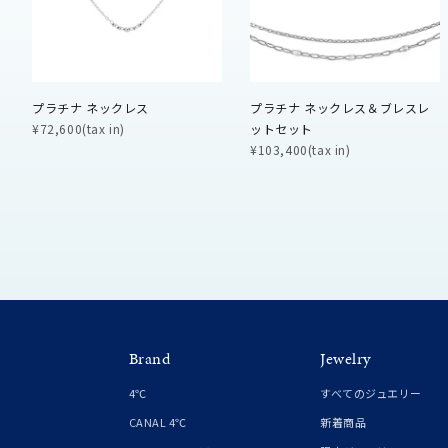
ファッションテイスト
フェミ
着用シーン
オフィ
プラチナ ネックレス
プラチナ ネックレス＆ブレスレ
¥72,600(tax in)
ットセット
耳周り
¥103,400(tax in)
コレクション
公式オ
レディース
リングサイズ
メンズ
リングサイズ
Brand
Jewelry
4℃
すべてのジュエリー
価格
¥0
CANAL 4℃
新着商品