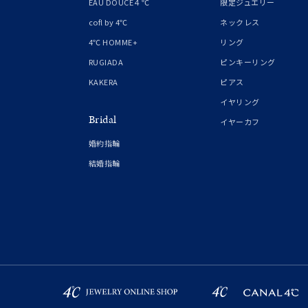
EAU DOUCE４℃
限定ジュエリー
在庫
在
cofl by 4℃
ネックレス
4℃ HOMME+
リング
RUGIADA
ピンキーリング
KAKERA
ピアス
イヤリング
Bridal
イヤーカフ
婚約指輪
結婚指輪