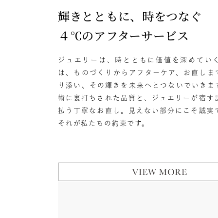
レッド
輝きとともに、時をつなぐ
フェミ
ファッションテイスト
４℃のアフターサービス
オフィ
着用シーン
ジュエリーは、時とともに価値を深めてい
は、ものづくりからアフターケア、お直しま
り添い、その輝きを未来へとつないでいきま
耳周り
コレクション
術に裏打ちされた品質と、ジュエリーが宿す
公式オ
払う丁寧なお直し。見えない部分にこそ誠実
それが私たちの約束です。
レディース
リングサイズ
メンズ
リングサイズ
価格
¥0