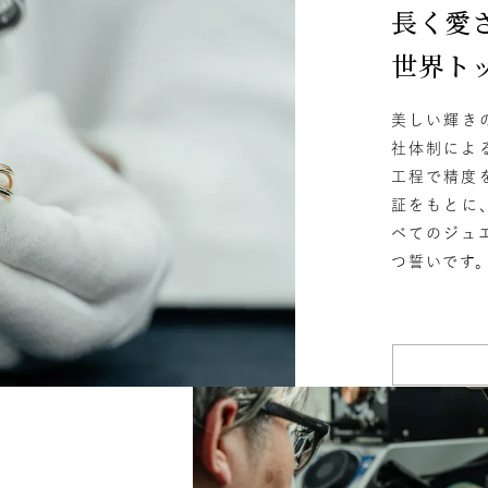
長く愛
世界ト
美しい輝き
ナ
K18
K10
K7
ゴールド
シルバー
ステ
社体制によ
工程で精度
ーカラー
ピンクカラー
ホワイトカラー
トリプルカラー
証をもとに
べてのジュ
誕生石
2月の誕生石
3月の誕生石
4月の誕生石
5月
つ誓いです
誕生石
8月の誕生石
9月の誕生石
10月の誕生石
1
リセット
絞り込んで検索する
ハート
一粒
三石
パヴェ
ライン
馬蹄
ダブルループ
星座
イニシャル
リボン
その
ホワイト
ピンク
パープル
ブルー
グリーン