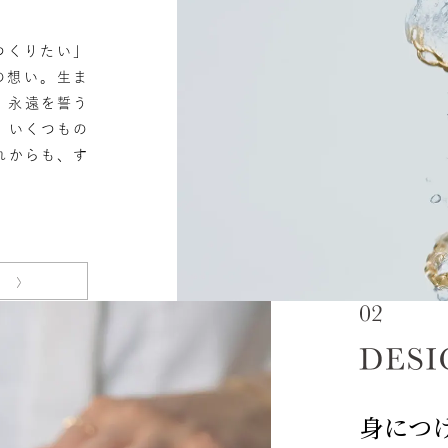
つくりたい」
の想い。生ま
、永遠を誓う
。いくつもの
れからも、す
身につ