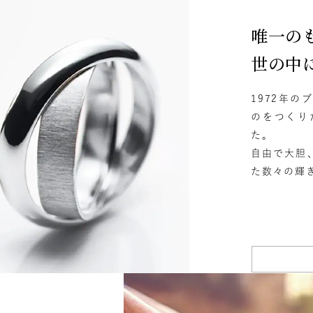
唯一の
庫ありのみ
すべて表示
世の中
1972年
のをつくり
た。
自由で大胆
た数々の輝