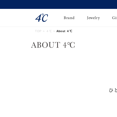
今すぐ贈れる「eギフト」対象商品はこちら
Brand
Jewelry
Gi
TOP
４℃
About ４℃
ネックレス
ネックレスチェ-ン
Online Shop
ピンキーリング
ピアス
ショッピングガイド
イヤーカフ
ブレスレット
よくあるご質問
ペアネックレス
ペアリング
ひ
オンライン限定ジュエ
誕生石
リー
すべてのアイテム
ブライダルリング
はこちら