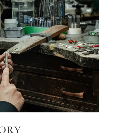
シンプル
ユニセックス
結婚式
推し活
レクション
000