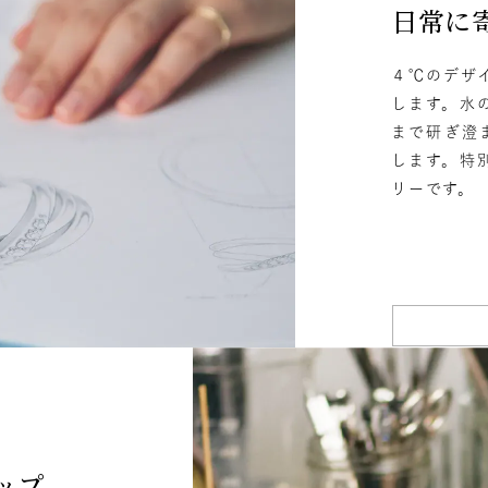
日常に
４℃のデザ
します。水
まで研ぎ澄
します。特
リーです。
ップ