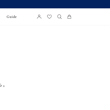
【価格改
Guide
カートに商品がありません。
l Jewelry
保証
イダルサービス
イダルリングの選び方
ら。