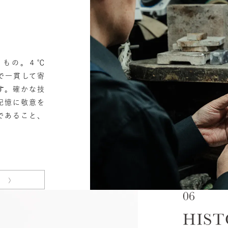
マルチカラー
ニン
エレガント
カジュアル
フォーマル
モード
ス
ご褒美
記念日
誕生日
気分転換
デート
くもの。４℃
で一貫して寄
す。確かな技
ジュエリー
腕周りジュエリー
ペアジュエリー
ベストセ
記憶に敬意を
ンラインショップ限定
であること、
～
～
¥400,