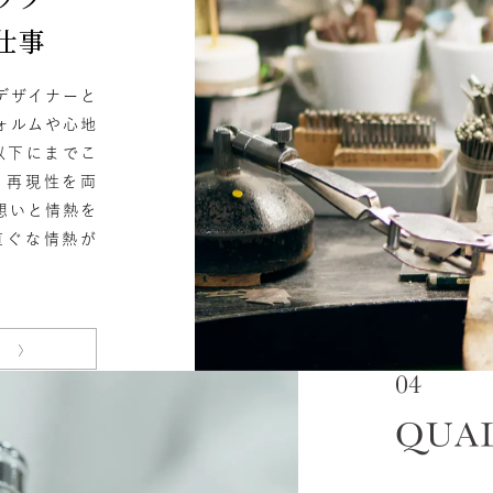
仕事
デザイナーと
ォルムや心地
以下にまでこ
と再現性を両
想いと情熱を
直ぐな情熱が
#ハーフエタニティリング
#エタニティ
#ダ
フト