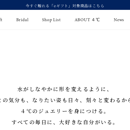
ft
Bridal
Shop List
ABOUT ４℃
News
リング
Fashion Jewelry
Brida
イヤリング
ジュエリーケア
永久
バングル
法人のお客様
ブラ
水がしなやかに形を変えるように、
ペアブレスレット
ブラ
との気分も、なりたい姿も日々、刻々と変わるか
その他のアイテム
４℃のジュエリーを身につける。
すべての毎日に、大好きな自分がいる。