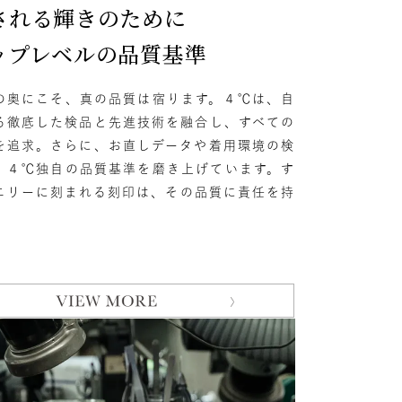
される輝きのために
ップレベルの品質基準
の奥にこそ、真の品質は宿ります。４℃は、自
ンレス
る徹底した検品と先進技術を融合し、すべての
を追求。さらに、お直しデータや着用環境の検
その他
、４℃独自の品質基準を磨き上げています。す
エリーに刻まれる刻印は、その品質に責任を持
の誕生石
6月の誕生石
。
1月の誕生石
12月の誕生石
ムーン
フラワー
他
イエロー
ブラウン