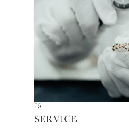
カテゴリー
プラチ
素材
イエロ
カラー
1月の
誕生石
7月の
しずく
モチーフ
クロス
クリア
石の色