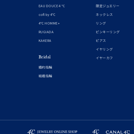
EAU DOUCE４℃
限定ジュエリー
在庫
在
cofl by 4℃
ネックレス
4℃ HOMME+
リング
RUGIADA
ピンキーリング
KAKERA
ピアス
イヤリング
Bridal
イヤーカフ
婚約指輪
結婚指輪