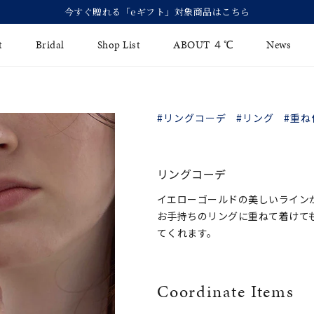
今すぐ贈れる「eギフト」対象商品はこちら
t
Bridal
Shop List
ABOUT ４℃
News
リング
Fashion Jewelry
Brida
#リングコーデ
#リング
#重ね
イヤリング
ジュエリーケア
永久保
バングル
法人のお客様
ブライ
リングコーデ
ペアブレスレット
ブライ
イエローゴールドの美しいライン
お手持ちのリングに重ねて着けて
その他のアイテム
てくれます。
Coordinate Items