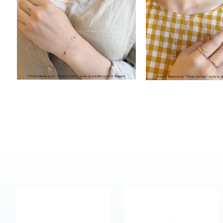
カテゴリー
素材
プラチ
カラー
イエロ
1月の
誕生石
7月の
しずく
モチーフ
クロス
クリア
石の色
レッド