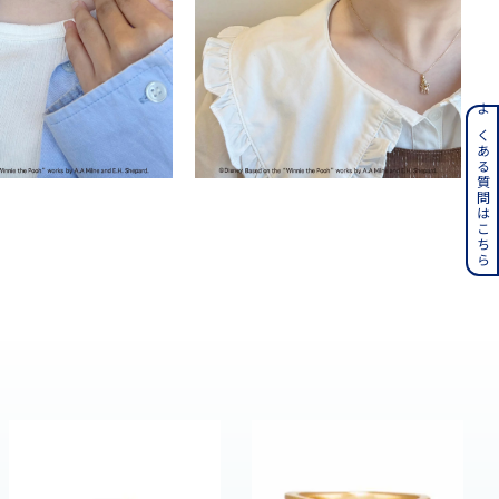
ンレス
よくある質問はこちら
その他
誕生石
6月の誕生石
月の誕生石
12月の誕生石
ムーン
フラワー
イエロー
ブラウン