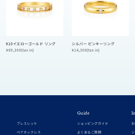
ニン
エレガント
カジュアル
フォーマル
モード
ス
ご褒美
記念日
誕生日
気分転換
デート
K10イエローゴールド リング
シルバー ピンキーリング
ジュエリー
腕周りジュエリー
ペアジュエリー
ベストセレ
¥69,300(tax in)
¥14,300(tax in)
ンラインショップ限定
～
～
Guide
I
¥400,00
ブレスレット
ショッピングガイド
お
ペアネックレス
よくあるご質問
シ