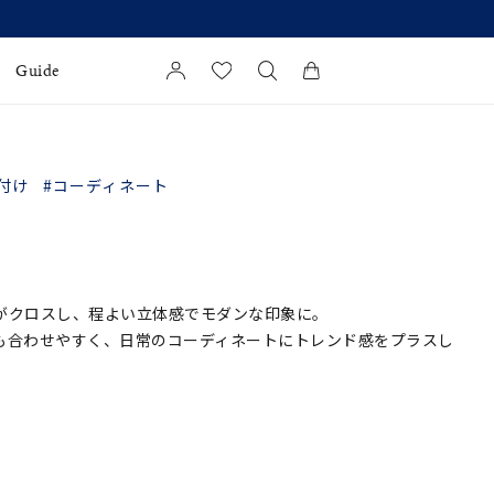
Guide
カートに商品がありません。
l Jewelry
付け
#コーディネート
証
ダルサービス
ダルリングの選び方
がクロスし、程よい立体感でモダンな印象に。
も合わせやすく、日常のコーディネートにトレンド感をプラスし