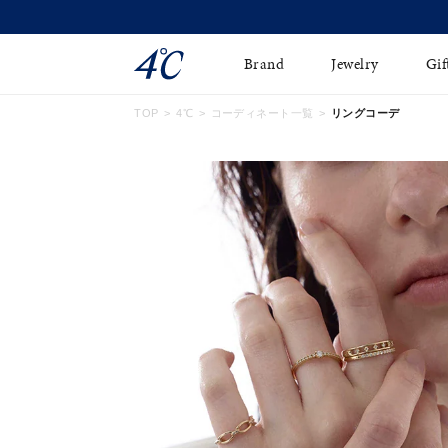
Brand
Jewelry
Gif
TOP
4℃
コーディネート一覧
リングコーデ
ネックレス
ネックレスチェ-ン
Online Shop
ピンキーリング
ピアス
ショッピングガイド
イヤーカフ
ブレスレット
よくあるご質問
ペアネックレス
ペアリング
オンライン限定ジュエ
誕生石
リー
すべてのアイテム
ブライダルリング
はこちら