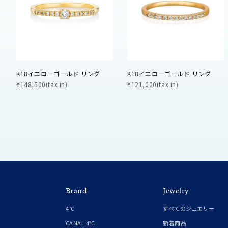
ファッションテイスト
フェミ
着用シーン
オフィ
K18イエローゴールド リング
K18イエローゴールド リング
耳周り
¥148,500(tax in)
¥121,000(tax in)
コレクション
公式オ
レディース
リングサイズ
メンズ
リングサイズ
Brand
Jewelry
価格
¥0
4℃
すべてのジュエリー
CANAL 4℃
新着商品