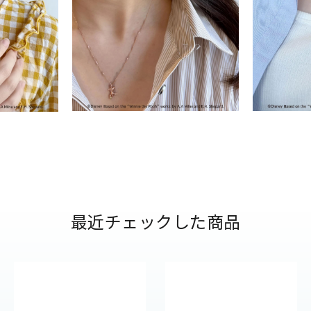
ナ
K18
K10
K7
ゴールド
シルバー
ステ
ーカラー
ピンクカラー
ホワイトカラー
トリプルカラー
誕生石
2月の誕生石
3月の誕生石
4月の誕生石
5月の
誕生石
8月の誕生石
9月の誕生石
10月の誕生石
11
リセット
絞り込んで検索する
最近チェックした商品
ハート
一粒
三石
パヴェ
ライン
馬蹄
ダブルループ
星座
イニシャル
リボン
その他
ホワイト
ピンク
パープル
ブルー
グリーン
マルチカラー