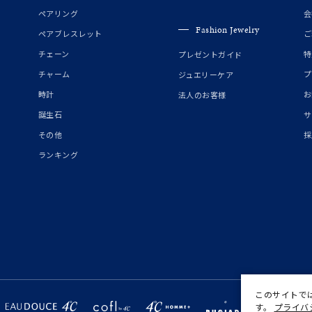
ペアリング
会
庫ありのみ
すべて表示
Fashion Jewelry
ペアブレスレット
ご
チェーン
特
プレゼントガイド
チャーム
プ
ジュエリーケア
時計
お
法人のお客様
誕生石
サ
その他
採
ランキング
このサイトで
す。
プライバ