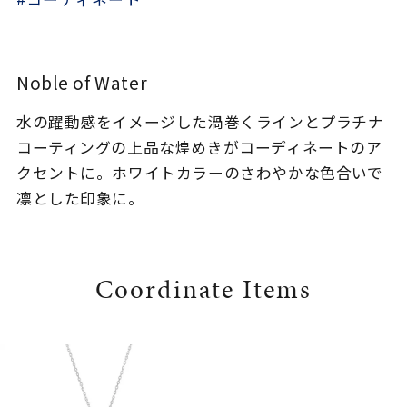
着用シーン
コレクション
Noble of Water
水の躍動感をイメージした渦巻くラインとプラチナ
レディース
～
コーティングの上品な煌めきがコーディネートのア
リングサイズ
クセントに。ホワイトカラーのさわやかな色合いで
凛とした印象に。
メンズ
～
リングサイズ
Coordinate Items
価格
¥0
¥400,
在庫
在庫ありのみ
すべて表示