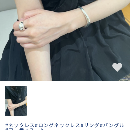
素材
カラー
誕生石
モチーフ
石の色
ファッションテイス
ト
#ネックレス
#ロングネックレス
#リング
#バングル
#コーディネート