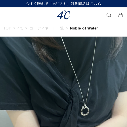
今すぐ贈れる「eギフト」対象商品はこちら
TOP
4℃
コーディネート一覧
Noble of Water
キーワードで検索する
人気検索キーワード
#ペア
#ハーフエタニティリング
#エタニティ
#ダイヤモンド ネックレス
#eギフト
ブランド
４℃
カテゴリー
すべてのジュエリー