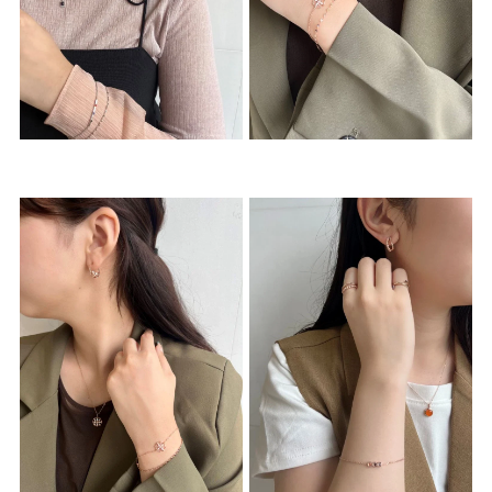
素材
カラー
誕生石
モチーフ
石の色
ファッションテイス
ト