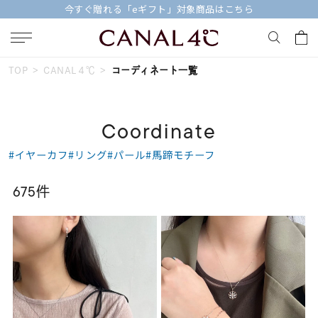
今すぐ贈れる「eギフト」対象商品はこちら
TOP
CANAL４℃
コーディネート一覧
キーワードで検索する
Coordinate
人気検索キーワード
#イヤーカフ
#リング
#パール
#馬蹄モチーフ
#summer
#ペア
#ダイヤモンド ネックレス
675件
#エタニティ
#くまのプーさん
ブランド
Canal４℃
カテゴリー
すべてのジュエリー