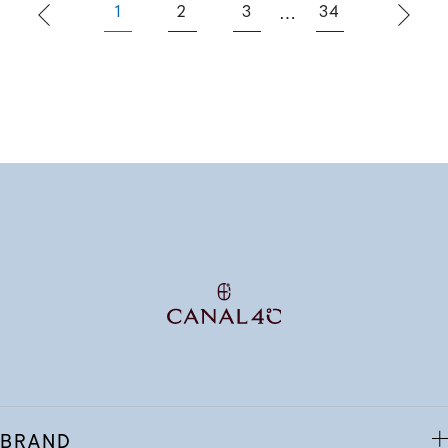
1
2
3
34
⋯
BRAND