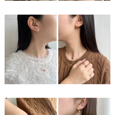
着用シーン
コレクション
レディース
～
リングサイズ
メンズ
～
リングサイズ
価格
¥0
¥400,
在庫
在庫ありのみ
すべて表示