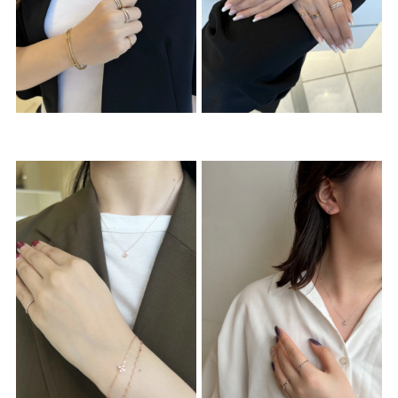
素材
カラー
誕生石
モチーフ
石の色
ファッションテイス
ト