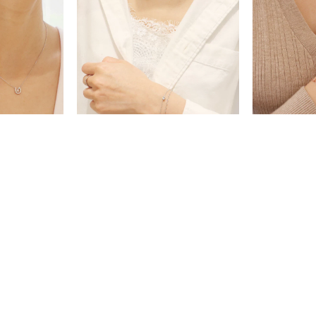
r
#ペア
#ダイヤモンド ネックレス
#エタニティ
#くまのプー