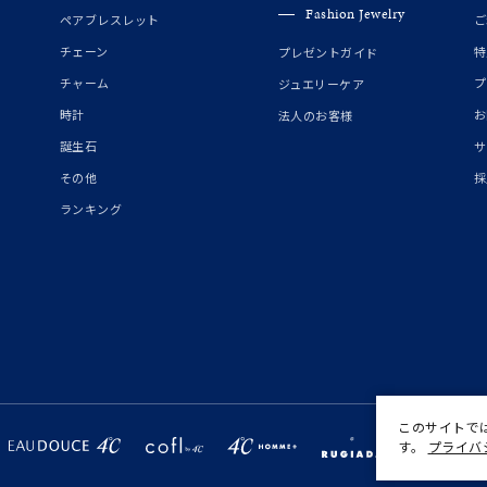
Fashion Jewelry
ペアブレスレット
ご
ニン
エレガント
カジュアル
フォーマル
モード
チェーン
特
プレゼントガイド
チャーム
プ
ジュエリーケア
ス
ご褒美
記念日
誕生日
気分転換
デート
時計
お
法人のお客様
誕生石
サ
ジュエリー
腕周りジュエリー
ペアジュエリー
ベストセレ
その他
採
ンラインショップ限定
ランキング
～
～
このサイトで
¥400,00
す。
プライバ