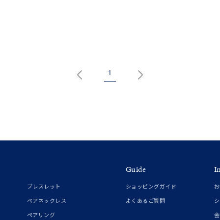
ナ
K18
K10
K7
ゴールド
シルバー
ステ
1
ーカラー
ピンクカラー
ホワイトカラー
トリプルカラー
誕生石
2月の誕生石
3月の誕生石
4月の誕生石
5月の
誕生石
8月の誕生石
9月の誕生石
10月の誕生石
11
リセット
絞り込んで検索する
ハート
一粒
三石
パヴェ
ライン
馬蹄
ダブルループ
星座
イニシャル
リボン
その他
Guide
I
ブレスレット
ショッピングガイド
お
ホワイト
ピンク
パープル
ブルー
グリーン
ペアネックレス
よくあるご質問
シ
マルチカラー
ペアリング
会