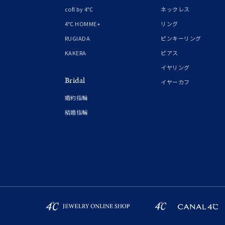
cofl by 4℃
ネックレス
ファッションテイスト
フェミ
4℃ HOMME+
リング
RUGIADA
ピンキーリング
着用シーン
オフィ
KAKERA
ピアス
イヤリング
耳周り
コレクション
Bridal
イヤーカフ
公式オ
婚約指輪
結婚指輪
レディース
リングサイズ
メンズ
リングサイズ
価格
¥0