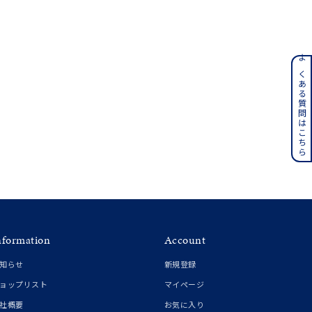
ンレス
よくある質問はこちら
その他
誕生石
6月の誕生石
月の誕生石
12月の誕生石
ムーン
フラワー
nformation
Account
知らせ
新規登録
イエロー
ブラウン
ョップリスト
マイページ
社概要
お気に入り