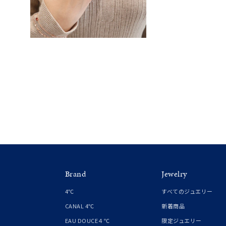
カテゴリー
素材
プラチ
カラー
イエロ
1月の
誕生石
7月の
しずく
モチーフ
クロス
Brand
Jewelry
4℃
すべてのジュエリー
クリア
石の色
CANAL 4℃
新着商品
レッド
EAU DOUCE４℃
限定ジュエリー