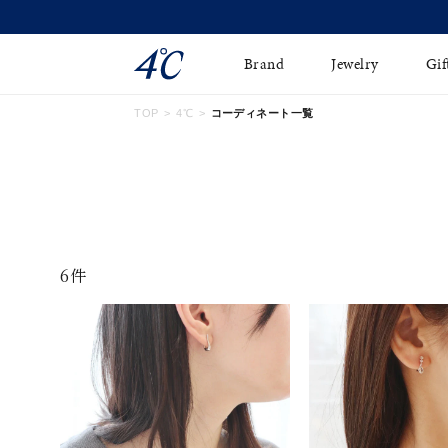
Brand
Jewelry
Gif
TOP
4℃
コーディネート一覧
ネックレス
ネックレスチェ-ン
Online Shop
ピンキーリング
ピアス
ショッピングガイド
イヤーカフ
ブレスレット
よくあるご質問
6件
ペアネックレス
ペアリング
オンライン限定ジュエ
誕生石
リー
すべてのアイテム
ブライダルリング
はこちら