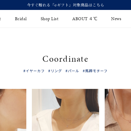
今すぐ贈れる「eギフト」対象商品はこちら
t
Bridal
Shop List
ABOUT ４℃
News
リング
Fashion Jewelry
Brida
Coordinate
イヤリング
ジュエリーケア
永久保
バングル
#イヤーカフ
#リング
#パール
#馬蹄モチーフ
法人のお客様
ブライ
ペアブレスレット
ブライ
その他のアイテム