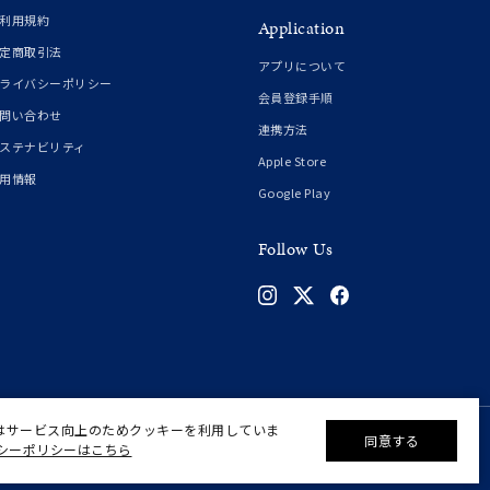
利用規約
シンプル
ユニセックス
Application
定商取引法
アプリについて
ライバシーポリシー
結婚式
推し活
会員登録手順
問い合わせ
連携方法
ステナビリティ
クション
Apple Store
用情報
Google Play
Follow Us
はサービス向上のためクッキーを利用していま
0
同意する
シーポリシーはこちら
©F.D.C.PRODUCTS INC.