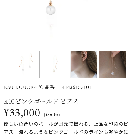
素材
カラー
誕生石
モチーフ
EAU DOUCE４℃ 品番：141436153101
石の色
K10ピンクゴールド ピアス
¥33,000
ファッションテイス
(tax in)
ト
優しい色合いのパールが耳元で揺れる、上品な印象のピ
アス。流れるようなピンクゴールドのラインも軽やかに