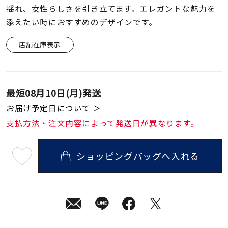
着用シーン
揺れ、女性らしさを引き立てます。エレガントな魅力を
添えたい時におすすめのデザインです。
コレクション
店舗在庫表示
レディース
～
リングサイズ
最短
08月10日(月)
発送
お届け予定日について ＞
メンズ
支払方法・注文内容によって発送日が異なります。
～
リングサイズ
ショッピングバッグへ入れる
最
短
価格
¥0
¥400,
08
月
10
日
(月)
発
在庫
在庫ありのみ
すべて表示
送
¥33,000