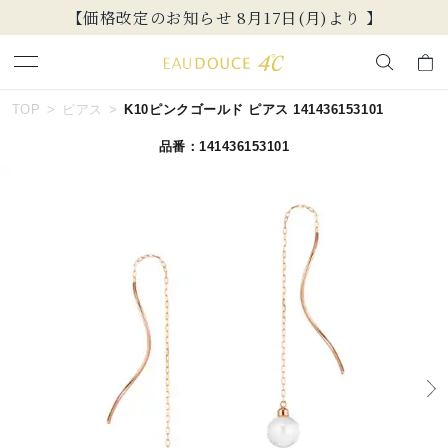
【価格改定のお知らせ 8月17日(月)より 】
キーワードで検索する
TOP
ピアス
K10ピンクゴールド ピアス 141436153101
品番：141436153101
人気検索キーワード
#summer
#ペア
#ダイヤモンド ネックレス
#エタニティ
#くまのプーさん
ブランド
EAU DOUCE４℃
カテゴリー
すべてのジュエリー