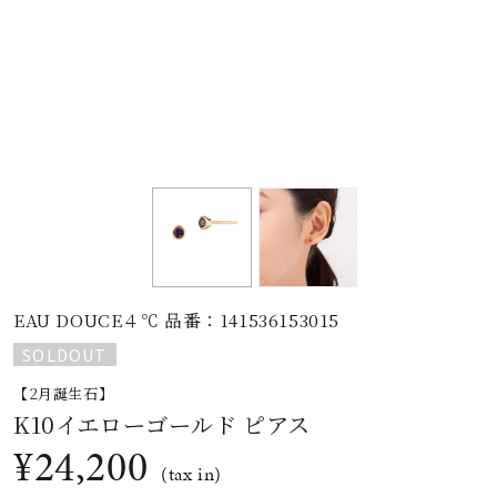
素材
カラー
誕生石
モチーフ
EAU DOUCE４℃ 品番：141536153015
石の色
SOLDOUT
【2月誕生石】
ファッションテイス
K10イエローゴールド ピアス
ト
¥24,200
(tax in)