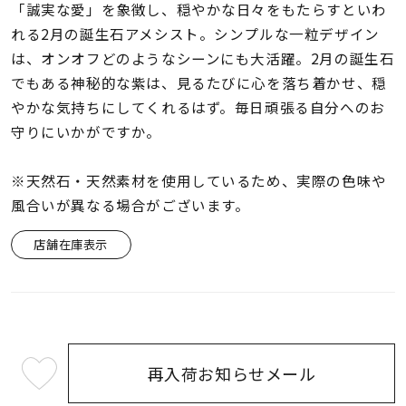
着用シーン
「誠実な愛」を象徴し、穏やかな日々をもたらすといわ
れる2月の誕生石アメシスト。シンプルな一粒デザイン
は、オンオフどのようなシーンにも大活躍。2月の誕生石
コレクション
でもある神秘的な紫は、見るたびに心を落ち着かせ、穏
やかな気持ちにしてくれるはず。毎日頑張る自分へのお
レディース
守りにいかがですか。
～
リングサイズ
※天然石・天然素材を使用しているため、実際の色味や
風合いが異なる場合がございます。
メンズ
～
リングサイズ
店舗在庫表示
価格
¥0
¥400,
再入荷お知らせメール
在庫
在庫ありのみ
すべて表示
¥24,200
(tax