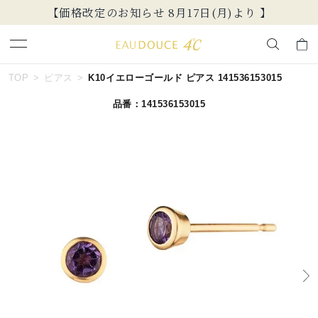
7日(月)より 】
新規会員登録でお得な情報
キーワードで検索する
TOP
ピアス
K10イエローゴールド ピアス 141536153015
品番：141536153015
人気検索キーワード
#summer
#ペア
#ダイヤモンド ネックレス
#エタニティ
#くまのプーさん
ブランド
EAU DOUCE４℃
カテゴリー
すべてのジュエリー