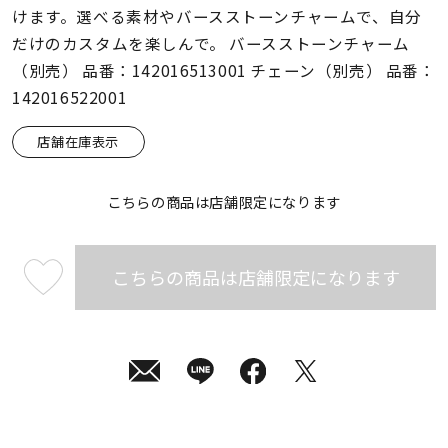
着用シーン
けます。選べる素材やバースストーンチャームで、自分
だけのカスタムを楽しんで。 バースストーンチャーム
コレクション
（別売） 品番：142016513001 チェーン（別売） 品番：
142016522001
レディース
店舗在庫表示
～
リングサイズ
こちらの商品は店舗限定になります
メンズ
～
リングサイズ
こちらの商品は店舗限定になります
¥59,400
(tax
in)
価格
¥0
¥400,
在庫
在庫ありのみ
すべて表示