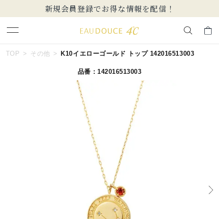
新規会員登録でお得な情報を配信！
キーワードで検索する
TOP
その他
K10イエローゴールド トップ 142016513003
品番：142016513003
人気検索キーワード
#ペア
#ハーフエタニティリング
#エタニティ
#ダイヤモンド ネックレス
#eギフト
ブランド
EAU DOUCE４℃
カテゴリー
すべてのジュエリー