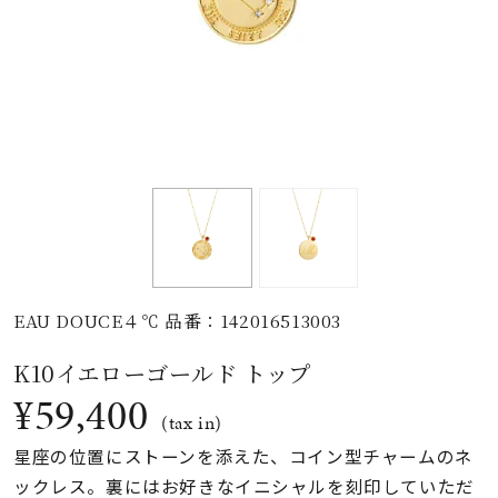
素材
カラー
誕生石
モチーフ
EAU DOUCE４℃ 品番：142016513003
石の色
K10イエローゴールド トップ
¥59,400
ファッションテイス
(tax in)
ト
星座の位置にストーンを添えた、コイン型チャームのネ
ックレス。裏にはお好きなイニシャルを刻印していただ