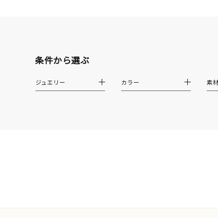
モチーフ
クロス
クリア
石の色
レッド
条件から選ぶ
ファッションテイスト
フェミ
ジュエリー
カラー
素
着用シーン
オフィ
耳周り
コレクション
公式オ
レディース
リングサイズ