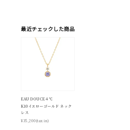
人気検索キーワード
#summe
ブランド
最近チェックした商品
カテゴリー
素材
プラチ
カラー
イエロ
EAU DOUCE４℃
1月の
K10イエローゴールド ネック
誕生石
7月の
レス
¥35,200(tax in)
しずく