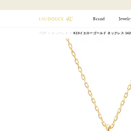
より 】
Brand
Jewelr
TOP
ネックレス
K10イエローゴールド ネックレス 14202
All Jewelry
New Item
Online Shop
Pinky Ring
Pierced Earrings
ショッピングガイド
Bangle
Birthday Collecti
よくあるご質問