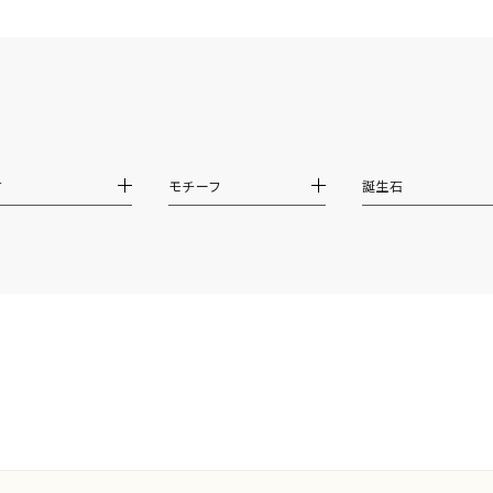
ダブルループ
星座
イニシャル
リボン
その他
ホワイト
ピンク
パープル
ブルー
グリーン
マルチカラー
ニン
エレガント
カジュアル
フォーマル
モード
材
モチーフ
誕生石
ス
ご褒美
記念日
誕生日
気分転換
デート
ジュエリー
腕周りジュエリー
ペアジュエリー
ベストセレ
ンラインショップ限定
～