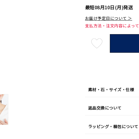
最短
08月10日(月)
発送
お届け予定日について ＞
支払方法・注文内容によっ
最
短
08
月
10
日
(月)
発
送
¥35,2
素材・石・サイズ・仕様
返品交換について
ラッピング・梱包について