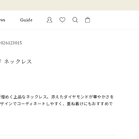
新規会員登録でお得な情報を配信！
ews
Guide
カートに商品がありません。
26123015
Ring
l Jewelry
ド ネックレス
Bracelet
証
ダルサービス
ダルリングの選び方
が煌めく上品なネックレス。添えたダイヤモンドが華やかさを
デザインでコーディネートしやすく、重ね着けにもおすすめで