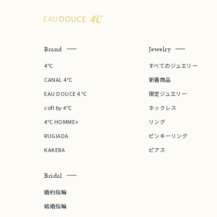
メンズ
リングサイズ
価格
¥0
Brand
Jewelry
4℃
すべてのジュエリー
在庫
在
CANAL 4℃
新着商品
EAU DOUCE４℃
限定ジュエリー
cofl by 4℃
ネックレス
4℃ HOMME+
リング
RUGIADA
ピンキーリング
KAKERA
ピアス
Bridal
婚約指輪
結婚指輪