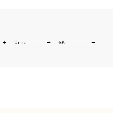
イエロー
ブラウン
シンプル
ユニセックス
ストーン
価格
結婚式
推し活
クション