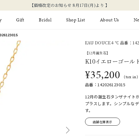
y
Gift
Bridal
Shop List
About Us
N
6123015
EAU DOUCE４℃ 品番：1420
Limited Jewelry
Necklace
Fashion Jewelry
Brida
【12月誕生石】
Earring
K10イエローゴール
Ear Cuff
ジュエリーケア
永久保
¥35,200
on
Jewelry Pouch
Adjuster
ブライ
(tax in)
品番：142026123015
ブライ
12月の誕生石タンザナイト
プラスします。シンプルな
す。
店舗在庫表示