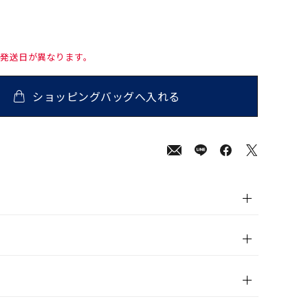
て発送日が異なります。
ショッピングバッグへ入れる
00
(tax
in)