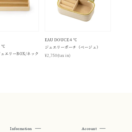
0
EAU DOUCE４℃
４℃
ジュエリーポーチ（ベージュ）
ュエリーBOX/ネック
¥2,750(tax in)
Information
Account