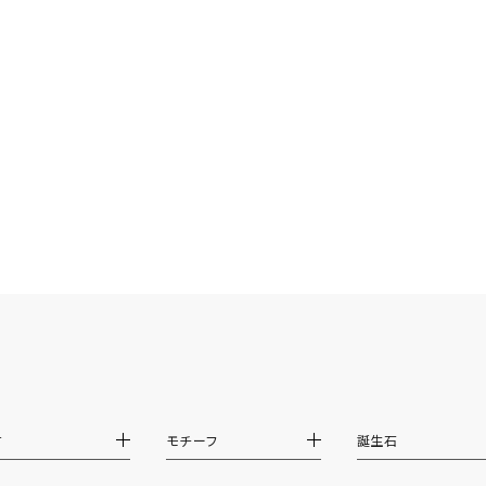
ナ
K18
K10
K7
ゴールド
シルバー
ステ
ーカラー
ピンクカラー
ホワイトカラー
トリプルカラー
誕生石
2月の誕生石
3月の誕生石
4月の誕生石
5月の
誕生石
8月の誕生石
9月の誕生石
10月の誕生石
11
リセット
絞り込んで検索する
ハート
一粒
三石
パヴェ
ライン
馬蹄
材
モチーフ
誕生石
ダブルループ
星座
イニシャル
リボン
その他