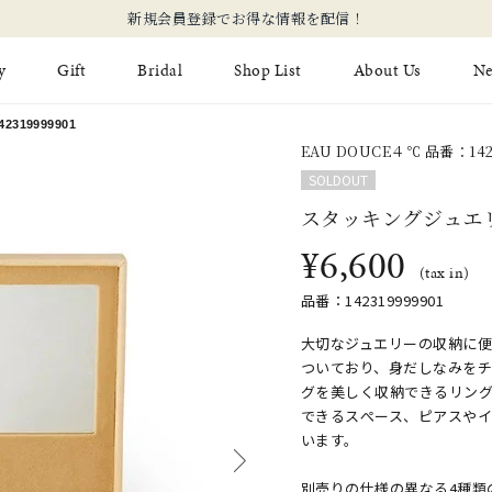
新規会員登録でお得な情報を配信！
y
Gift
Bridal
Shop List
About Us
N
319999901
EAU DOUCE４℃ 品番：142
Limited Jewelry
Necklace
Fashion Jewelry
Brida
SOLDOUT
Earring
Ear Cuff
スタッキングジュエリ
ジュエリーケア
永久保
¥6,600
on
Jewelry Pouch
Adjuster
ブライ
(tax in)
品番：142319999901
ブライ
大切なジュエリーの収納に便
ついており、身だしなみを
グを美しく収納できるリン
できるスぺース、ピアスや
います。
別売りの仕様の異なる4種類