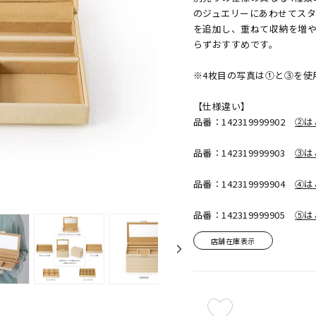
のジュエリーにあわせてス
を追加し、重ねて収納を増や
らずおすすめです。
※4枚目の写真は①と③を使
【仕様違い】
品番：142319999902
②は
品番：142319999903
③は
品番：142319999904
④は
品番：142319999905
⑤は
店舗在庫表示