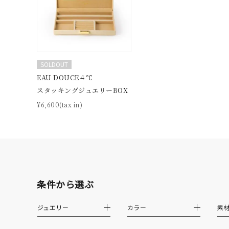
ブランド
カテゴリー
SOLDOUT
EAU DOUCE４℃
素材
プラチ
スタッキングジュエリーBOX
¥6,600(tax in)
カラー
イエロ
1月の
誕生石
7月の
条件から選ぶ
しずく
モチーフ
ジュエリー
カラー
素
クロス