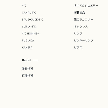
4℃
すべてのジュエリー
CANAL 4℃
新着商品
EAU DOUCE４℃
限定ジュエリー
cofl by 4℃
ネックレス
4℃ HOMME+
リング
RUGIADA
ピンキーリング
KAKERA
ピアス
Bridal
婚約指輪
結婚指輪