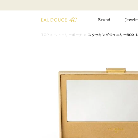
Brand
Jewelr
TOP
ジュエリーポーチ
スタッキングジュエリーBOX 142
All Jewelry
New Item
Online Shop
Pinky Ring
Pierced Earrings
ショッピングガイド
Bangle
Birthday Collecti
よくあるご質問