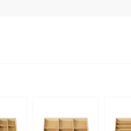
ホワイト
ピンク
パープル
ブルー
グリーン
マルチカラー
ニン
エレガント
カジュアル
フォーマル
モード
ス
ご褒美
記念日
誕生日
気分転換
デート
ジュエリー
腕周りジュエリー
ペアジュエリー
ベストセレ
ンラインショップ限定
～
～