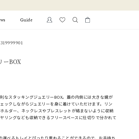
ews
Guide
カートに商品がありません。
319999901
Ring
l Jewelry
Bracelet
ーBOX
証
ダルサービス
ダルリングの選び方
利なスタッキングジュエリーBOX。蓋の内側には大きな鏡が
チェックしながらジュエリーを身に着けていただけます。リン
グホルダー、ネックレスやブレスレットが絡まないように収納
イヤリングなども収納できるフリースペースに仕切りで分かれて
の選べるトレイとぴったり重ねることができるので、お手持ち