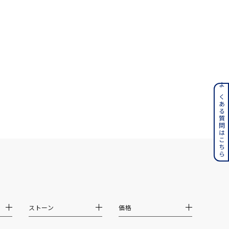
ンレス
よくある質問はこちら
その他
誕生石
6月の誕生石
月の誕生石
12月の誕生石
ムーン
フラワー
ストーン
価格