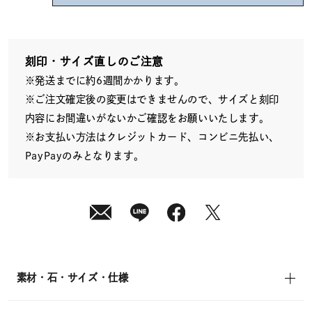
08
月
10
日
(月)
発
送
刻印・サイズ直しのご注意
¥38,500
※発送までに約6週間かかります。
(tax
in)
※ご注文確定後の変更はできませんので、サイズと刻印
内容にお間違いがないかご確認をお願いいたします。
※お支払い方法はクレジットカード、コンビニ先払い、
PayPayのみとなります。
素材・石・サイズ・仕様