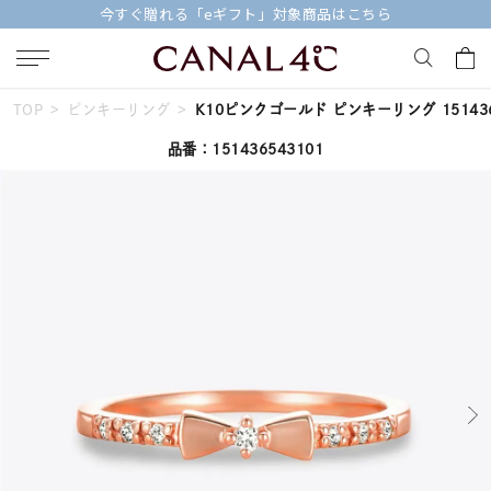
今すぐ贈れる「eギフト」対象商品はこちら
TOP
ピンキーリング
K10ピンクゴールド ピンキーリング 151436
キーワードで検索する
品番：151436543101
人気検索キーワード
#summer
#ダイヤモンド ネックレス
#くまのプーさん
#ペア
#エタニティ
ブランド
Canal４℃
カテゴリー
すべてのピンキーリング