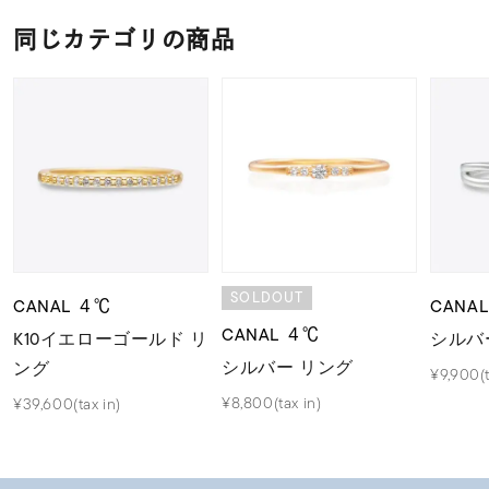
同じカテゴリの商品
SOLDOUT
CANAL ４℃
CANA
CANAL ４℃
K10イエローゴールド リ
シルバ
シルバー リング
ング
¥9,900(t
¥8,800(tax in)
¥39,600(tax in)