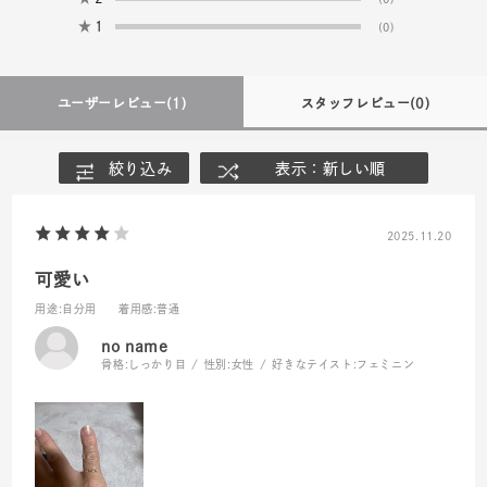
★
1
(0)
ユーザーレビュー
(1)
スタッフレビュー
(0)
絞り込み
表示：新しい順
2025.11.20
可愛い
用途
:自分用
着用感
:普通
no name
骨格:
しっかり目
性別:
女性
好きなテイスト:
フェミニン