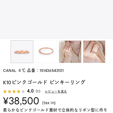
素材
カラー
誕生石
モチーフ
CANAL ４℃ 品番：151436543101
石の色
K10ピンクゴールド ピンキーリング
4.0
（1）
レビューを見る
ファッションテイス
¥38,500
ト
(tax in)
柔らかなピンクゴールド素材で立体的なリボン型に作り