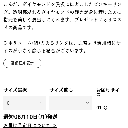
着用シーン
こんだ、ダイヤモンドを贅沢にほどこしたピンキーリン
グ。透明感溢れるダイヤモンドの輝きが身に着けた方の
コレクション
指元を美しく演出してくれます。プレゼントにもオスス
メの商品です。
レディース
※ボリューム(幅)のあるリングは、通常より着用時にサ
～
リングサイズ
イズが小さく感じる場合がございます。
店舗在庫表示
メンズ
～
リングサイズ
サイズ選択
サイズ直し
お届けサイ
価格
ズ
¥0
¥400,
01
号
最短
08月10日(月)
発送
在庫
在庫ありのみ
すべて表示
お届け予定日について ＞