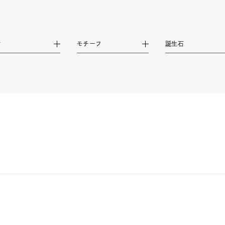
ナ
K18
K10
K7
ゴールド
シルバー
ステ
材
モチーフ
誕生石
ーカラー
ピンクカラー
ホワイトカラー
トリプルカラー
誕生石
2月の誕生石
3月の誕生石
4月の誕生石
5月
誕生石
8月の誕生石
9月の誕生石
10月の誕生石
11
リセット
絞り込んで検索する
ハート
一粒
三石
パヴェ
ライン
馬蹄
ダブルループ
星座
イニシャル
リボン
その他
ホワイト
ピンク
パープル
ブルー
グリーン
マルチカラー
ニン
エレガント
カジュアル
フォーマル
モード