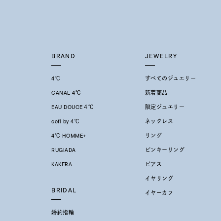
BRAND
JEWELRY
4℃
すべてのジュエリー
CANAL 4℃
新着商品
EAU DOUCE４℃
限定ジュエリー
cofl by 4℃
ネックレス
4℃ HOMME+
リング
RUGIADA
ピンキーリング
KAKERA
ピアス
イヤリング
BRIDAL
イヤーカフ
婚約指輪