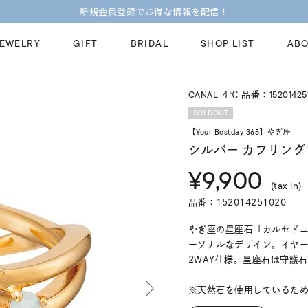
今すぐ贈れる「eギフト」対象商品はこちら
JEWELRY
GIFT
BRIDAL
SHOP LIST
ABO
CANAL ４℃ 品番：15201425
ピンキーリング
ピアス
Fashion Jewelry
Brid
SOLDOUT
ペアネックレス
ペアリング
【Your Bestday 365】やぎ座
プレゼントガイド
永久
シルバー カフリング
新着商品
限定ジュエリ
ジュエリーケア
ブラ
¥9,900
ーチ
アジャスター
ブライダルリ
(tax in)
法人のお客様
ブラ
品番：152014251020
やぎ座の星座石「カルセド
ーソナルなデザイン。イヤ
2WAY仕様。星座石は守護
※天然石を使用しているた