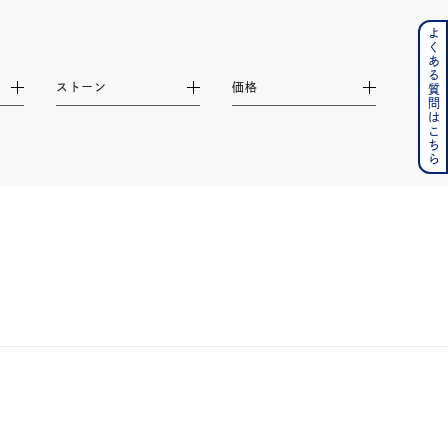
よくある質問はこちら
ンレス
ストーン
価格
その他
の誕生石
6月の誕生石
月の誕生石
12月の誕生石
ムーン
フラワー
イエロー
ブラウン
シンプル
ユニセックス