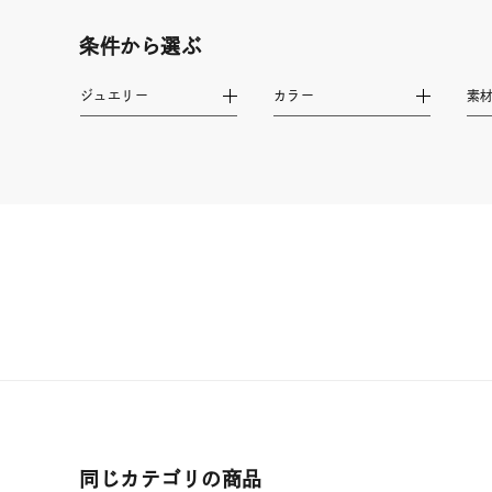
素材
プラチ
条件から選ぶ
ジュエリー
カラー
素
カラー
イエロ
1月の
誕生石
7月の
しずく
モチーフ
クロス
クリア
石の色
レッド
ファッションテイスト
フェミ
同じカテゴリの商品