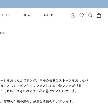
UT US
NEWS
GUIDE
カートに商品がありません。
1020
イヤリング
al Jewelry
ペアブレスレット
保証
ー
ベストセラー
イダルサービス
ングはこちら
イダルリングの選び方
ニー」を添えたカフリング。星座の位置にストーンを添えたパ
ーカフとしてもピンキーリングとしてもお使いいただける
石と言われ、お守りのように身に着けていただけます。
め、実際の色味や風合いが異なる場合がございます。