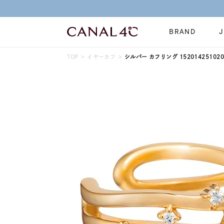
BRAND
TOP
イヤーカフ
シルバー カフリング 152014251020
ネックレス
リング
Online Shop
イヤーカフ
ブレスレット
ショッピングガイド
時計
誕生石
よくあるご質問
すべてのジュエリー
ジュエリーポ