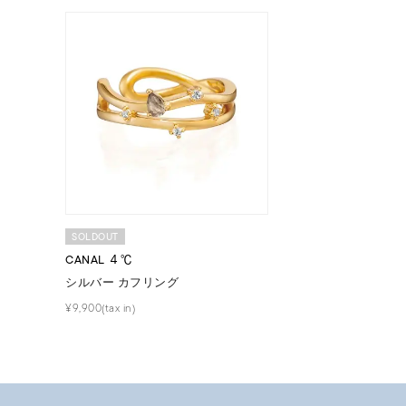
着用シーン
オフィ
耳周り
コレクション
公式オ
レディース
リングサイズ
メンズ
SOLDOUT
リングサイズ
CANAL ４℃
シルバー カフリング
価格
¥0
¥9,900(tax in)
在庫
在