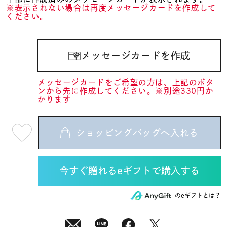
※表示されない場合は再度メッセージカードを作成して
ください。
メッセージカードを作成
メッセージカードをご希望の方は、上記のボタ
ンから先に作成してください。※別途330円か
かります
ショッピングバッグへ入れる
最
短
08
月
08
日
(土)
発
送
¥38,500
のeギフトとは？
(tax
in)