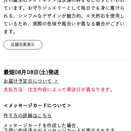
月の誕生石ダイヤモンドは永遠の絆をもたらすといわれ
着用シーン
ています。お守りジュエリーとして毎日でも身に着けら
れる、シンプルなデザインが魅力的。※天然石を使用し
コレクション
ているため、実際の色味や風合いが異なる場合がござい
ます。
レディース
～
店舗在庫表示
リングサイズ
メンズ
最短
08月08日(土)
発送
～
リングサイズ
お届け予定日について ＞
支払方法・注文内容によって発送日が異なります。
価格
¥0
¥400,
＜メッセージカードについて＞
作り方の詳細はこちら
在庫
在庫ありのみ
すべて表示
メッセージカードを作成した場合、
下部に作成済みのメッセージカードが表示されます。