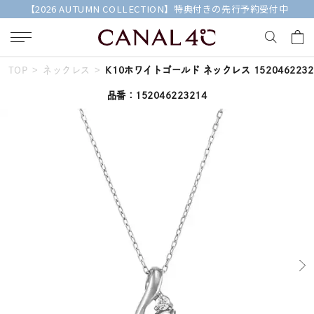
【2026 AUTUMN COLLECTION】特典付きの先行予約受付中
TOP
ネックレス
K10ホワイトゴールド ネックレス 1520462232
キーワードで検索する
品番：152046223214
人気検索キーワード
#ペア
#ハーフエタニティリング
#エタニティ
#ダイヤモンド ネックレス
#eギフト
ブランド
Canal４℃
カテゴリー
すべてのジュエリー