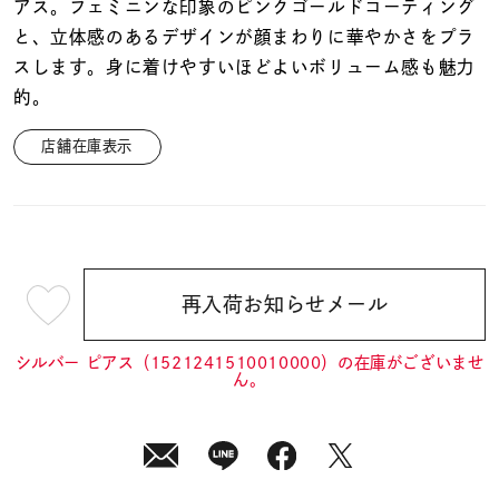
着用シーン
アス。フェミニンな印象のピンクゴールドコーティング
と、立体感のあるデザインが顔まわりに華やかさをプラ
スします。身に着けやすいほどよいボリューム感も魅力
コレクション
的。
店舗在庫表示
レディース
～
リングサイズ
メンズ
～
リングサイズ
再入荷お知らせメール
¥13,200
(tax
in)
シルバー ピアス（1521241510010000）の在庫がございませ
価格
¥0
¥400,
ん。
在庫
在庫ありのみ
すべて表示