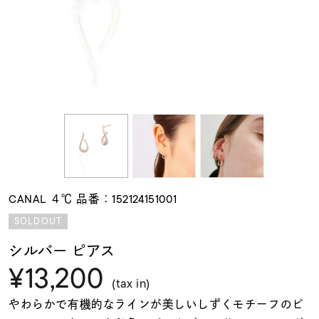
素材
カラー
誕生石
モチーフ
CANAL ４℃ 品番：152124151001
石の色
SOLDOUT
シルバー ピアス
ファッションテイス
¥13,200
ト
(tax in)
やわらかで有機的なラインが美しいしずくモチーフのピ