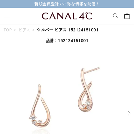
新規会員登録でお得な情報を配信！
TOP
ピアス
シルバー ピアス 152124151001
キーワードで検索する
品番：152124151001
人気検索キーワード
#summer
#ダイヤモンド ネックレス
#くまのプーさん
#ペア
#エタニティ
ブランド
Canal４℃
カテゴリー
すべてのジュエリー