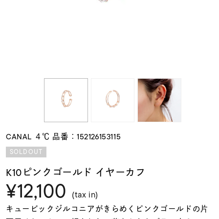
素材
カラー
誕生石
モチーフ
CANAL ４℃ 品番：152126153115
石の色
SOLDOUT
K10ピンクゴールド イヤーカフ
ファッションテイス
¥12,100
ト
(tax in)
キュービックジルコニアがきらめくピンクゴールドの片