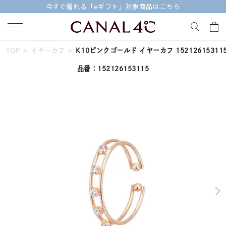
今すぐ贈れる「eギフト」対象商品はこちら
TOP
イヤーカフ
K10ピンクゴールド イヤーカフ 15212615311
キーワードで検索する
品番：152126153115
人気検索キーワード
#summer
#ペア
#ダイヤモンド ネックレス
#エタニティ
#くまのプーさん
ブランド
Canal４℃
カテゴリー
すべてのジュエリー