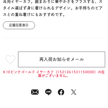
着用シーン
耳用イヤーカフ。顔まわりに華やかさをプラスする、ス
タイル選ばず身に着けられるデザイン。お手持ちのピア
スとの重ね着けにもおすすめです。
コレクション
店舗在庫表示
レディース
～
リングサイズ
メンズ
再入荷お知らせメール
¥12,100
～
リングサイズ
(tax
in)
K10ピンクゴールド イヤーカフ（1521261531150000）の在
庫がございません。
価格
¥0
¥400,
在庫
在庫ありのみ
すべて表示