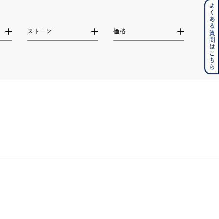
よくある質問はこちら
ンレス
ストーン
価格
その他
の誕生石
6月の誕生石
月の誕生石
12月の誕生石
ムーン
フラワー
イエロー
ブラウン
シンプル
ユニセックス
結婚式
推し活