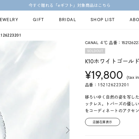
今すぐ贈れる「eギフト」対象商品はこちら
JEWELRY
GIFT
BRIDAL
SHOP LIST
ABO
26223201
CANAL ４℃ 品番：15212622
ピンキーリング
ピアス
Fashion Jewelry
Brid
SOLDOUT
ペアネックレス
ペアリング
K10ホワイトゴール
プレゼントガイド
永久
¥19,800
新着商品
限定ジュエリ
ジュエリーケア
ブラ
(tax in
ーチ
アジャスター
ブライダルリ
品番：152126223201
法人のお客様
ブラ
移ろいゆく自然の姿を写し
ックレス。トパーズの優し
をコーディネートのアクセ
店舗在庫表示