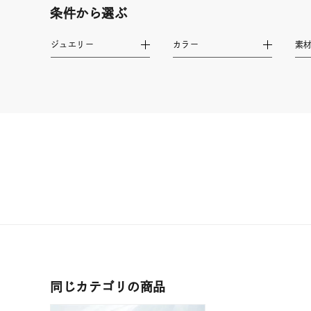
素材
プラチ
条件から選ぶ
ジュエリー
カラー
素
カラー
イエロ
1月の
誕生石
7月の
しずく
モチーフ
クロス
クリア
石の色
レッド
ファッションテイスト
フェミ
同じカテゴリの商品
着用シーン
オフィ