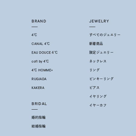
BRAND
JEWELRY
4℃
すべてのジュエリー
CANAL 4℃
新着商品
EAU DOUCE４℃
限定ジュエリー
cofl by 4℃
ネックレス
4℃ HOMME+
リング
RUGIADA
ピンキーリング
KAKERA
ピアス
イヤリング
BRIDAL
イヤーカフ
婚約指輪
結婚指輪