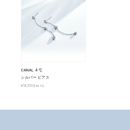
耳周り
コレクション
公式オ
レディース
リングサイズ
メンズ
CANAL ４℃
リングサイズ
シルバー ピアス
¥14,300(tax in)
価格
¥0
在庫
在