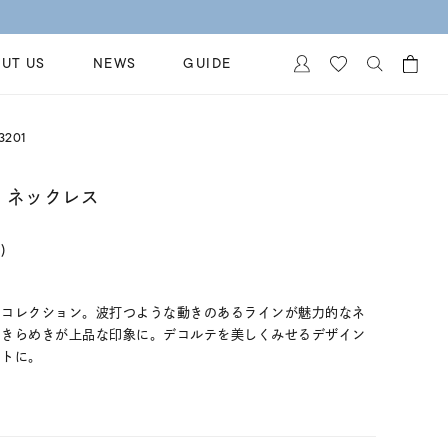
UT US
NEWS
GUIDE
カートに商品がありません。
3201
イヤリング
al Jewelry
ペアブレスレット
ド ネックレス
保証
ー
ベストセラー
イダルサービス
)
ングはこちら
イダルリングの選び方
たコレクション。波打つような動きのあるラインが魅力的なネ
いきらめきが上品な印象に。デコルテを美しくみせるデザイン
ントに。