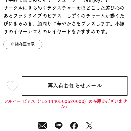
着用シーン
サークルにきらめくテクスチャーをほどこした遊び心の
あるフックタイプのピアス。しずくのチャームが動くた
コレクション
びにきらめき、顔周りに華やかさをプラスします。小振
りのイヤーカフとのレイヤードもおすすめです。
レディース
～
店舗在庫表示
リングサイズ
メンズ
～
リングサイズ
再入荷お知らせメール
¥12,100
(tax
価格
¥0
¥400,
in)
シルバー ピアス（1521440500520000）の在庫がございませ
ん。
在庫
在庫ありのみ
すべて表示