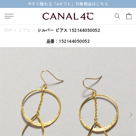
今すぐ贈れる「eギフト」対象商品はこちら
TOP
ピアス
シルバー ピアス 152144050052
キーワードで検索する
品番：152144050052
人気検索キーワード
#summer
#ダイヤモンド ネックレス
#くまのプーさん
#ペア
#エタニティ
ブランド
Canal４℃
カテゴリー
すべてのジュエリー