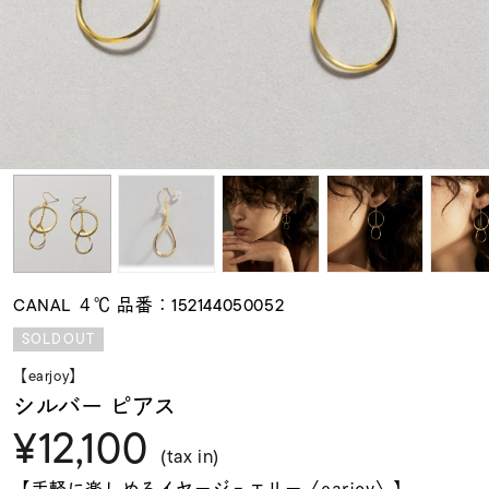
素材
カラー
誕生石
モチーフ
CANAL ４℃ 品番：152144050052
石の色
SOLDOUT
【earjoy】
ファッションテイス
シルバー ピアス
ト
¥12,100
(tax in)
【手軽に楽しめるイヤージュエリー〈earjoy〉】