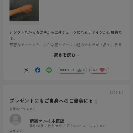
シンプルながらも途中から二連チェーンになるデザインが印象的で
す。
華奢なチェーンと、小さな花モチーフの組み合わせが上品で、手首
をさりげなく華やかに見せてくれます。
続きを読む
日常使いはもちろん、少し特別なお出かけにもぴったりの一本で
す。
動くたびにきらめいて、つけているだけで気持ちが華やぎます。
参考になった
0
Like!
0
2025.8.9
プレゼントにもご自身へのご褒美にも！
着用感
:とても良い
新宿マルイ本館店
骨格:
普通
性別:
女性
好きなテイスト:
フェミニン