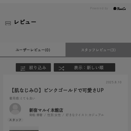
レビュー
ユーザーレビュー
(0)
スタッフレビュー
(3)
絞り込み
表示：新しい順
2025.8.10
【肌なじみ◎】ピンクゴールドで可愛さUP
着用感
:とても良い
新宿マルイ本館店
骨格:
華奢
性別:
女性
好きなテイスト:
カジュアル