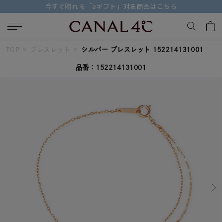
【価格改定のお知らせ 8月17日(月)より 】
TOP
ブレスレット
シルバー ブレスレット 152214131001
キーワードで検索する
品番：152214131001
人気検索キーワード
#ペア
#ハーフエタニティリング
#エタニティ
#ダイヤモンド ネックレス
#eギフト
ブランド
Canal４℃
カテゴリー
すべてのジュエリー