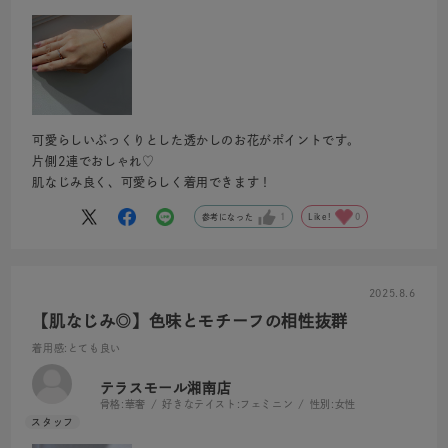
可愛らしいぷっくりとした透かしのお花がポイントです。
片側2連でおしゃれ♡
肌なじみ良く、可愛らしく着用できます！
参考になった
1
Like!
0
2025.8.6
【肌なじみ◎】色味とモチーフの相性抜群
着用感
:とても良い
テラスモール湘南店
骨格:
華奢
好きなテイスト:
フェミニン
性別:
女性