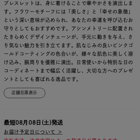
着用シーン
ブレスレットは、身に着けることで華やかさを演出しま
す。フラワーモチーフには「美しさ」と「幸せの象徴」
という深い意味が込められ、あなたの幸運を呼び込むお
コレクション
守りとしてもおすすめです。アシンメトリーに配置され
たきらめくデザインチェーンが、手元に動きを与え、さ
レディース
り気ない魅力を引き立てます。肌なじみの良いピンクゴ
～
リングサイズ
ールドコーティングの色合いが、様々な肌色に美しく溶
け込み、腕周りを優雅に演出。日常使いから特別な日の
コーディネートまで幅広く活躍し、大切な方へのプレゼ
メンズ
～
ントとしても喜ばれる逸品です。
リングサイズ
店舗在庫表示
価格
¥0
¥400,
最短
08月08日(土)
発送
在庫
在庫ありのみ
すべて表示
お届け予定日について ＞