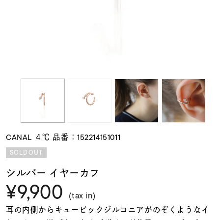
素材
カラー
誕生石
モチーフ
CANAL ４℃ 品番：152214151011
石の色
SOLDOUT
シルバー イヤーカフ
ファッションテイス
¥9,900
ト
(tax in)
耳の内側からキュービックジルコニアがのぞくようなイ