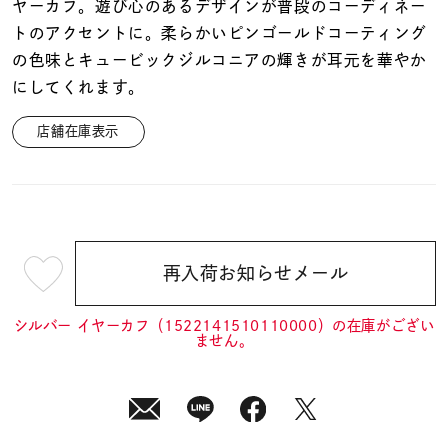
着用シーン
ヤーカフ。遊び心のあるデザインが普段のコーディネー
トのアクセントに。柔らかいピンゴールドコーティング
の色味とキュービックジルコニアの輝きが耳元を華やか
コレクション
にしてくれます。
店舗在庫表示
レディース
～
リングサイズ
メンズ
～
リングサイズ
再入荷お知らせメール
¥9,900
(tax
in)
シルバー イヤーカフ（1522141510110000）の在庫がござい
価格
¥0
¥400,
ません。
在庫
在庫ありのみ
すべて表示