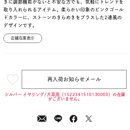
着用シーン
きに調節機能がないと不安な方でも、気軽にトレンドを
取り入れられるアイテム。柔らかい印象のピンクゴール
ドカラーに、ストーンのきらめきをプラスした2連風の
コレクション
デザインです。
店舗在庫表示
レディース
～
リングサイズ
メンズ
～
リングサイズ
再入荷お知らせメール
¥7,700
(tax
in)
シルバー イヤリング/片耳用（1522341510130000）の在庫
価格
¥0
¥400,
がございません。
在庫
在庫ありのみ
すべて表示