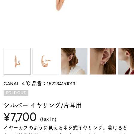
素材
カラー
誕生石
モチーフ
CANAL ４℃ 品番：152234151013
石の色
SOLDOUT
シルバー イヤリング/片耳用
ファッションテイス
¥7,700
ト
(tax in)
イヤーカフのように見えるネジ式イヤリング。着けると