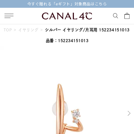
今すぐ贈れる「eギフト」対象商品はこちら
TOP
イヤリング
シルバー イヤリング/片耳用 152234151013
キーワードで検索する
品番：152234151013
人気検索キーワード
#summer
#ダイヤモンド ネックレス
#くまのプーさん
#ペア
#エタニティ
ブランド
Canal４℃
カテゴリー
すべてのジュエリー