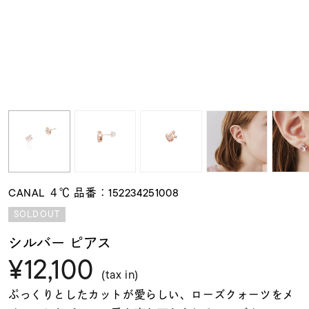
素材
カラー
誕生石
モチーフ
CANAL ４℃ 品番：152234251008
石の色
SOLDOUT
シルバー ピアス
ファッションテイス
¥12,100
ト
(tax in)
ぷっくりとしたカットが愛らしい、ローズクォーツをメ