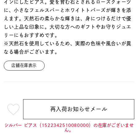
着用シーン
インにしたピアス。愛を育む石とされるローズクォーツ
に、小さなフェルスパーとホワイトトパーズが輝きを添
えます。天然石の柔らかな輝きは、身につけるだけで優
コレクション
しい上品な印象に。大切な方へのギフトやお守りジュエ
リーにもおすすめです。
レディース
※天然石を使用しているため、実際の色味や風合いが異
～
リングサイズ
なる場合がございます。
店舗在庫表示
メンズ
～
リングサイズ
価格
¥0
¥400,
再入荷お知らせメール
¥12,100
(tax
in)
シルバー ピアス（1522342510080000）の在庫がございませ
在庫
在庫ありのみ
すべて表示
ん。