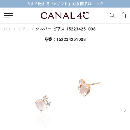
今すぐ贈れる「eギフト」対象商品はこちら
TOP
ピアス
シルバー ピアス 152234251008
キーワードで検索する
品番：152234251008
人気検索キーワード
#summer
#ペア
#ダイヤモンド ネックレス
#エタニティ
#くまのプーさん
ブランド
Canal４℃
カテゴリー
すべてのジュエリー