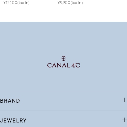
¥12,100(tax in)
¥9,900(tax in)
BRAND
JEWELRY