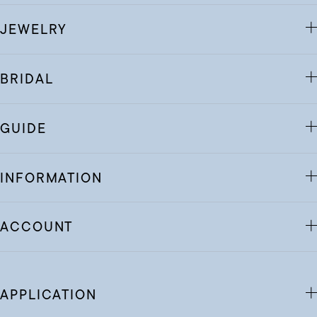
着用シーン
JEWELRY
コレクション
BRIDAL
レディース
～
リングサイズ
GUIDE
メンズ
INFORMATION
～
リングサイズ
ACCOUNT
価格
¥0
¥400,
在庫
APPLICATION
在庫ありのみ
すべて表示