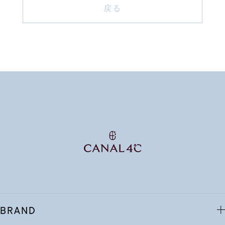
戻る
素材
カラー
誕生石
モチーフ
石の色
ファッションテイス
ト
BRAND