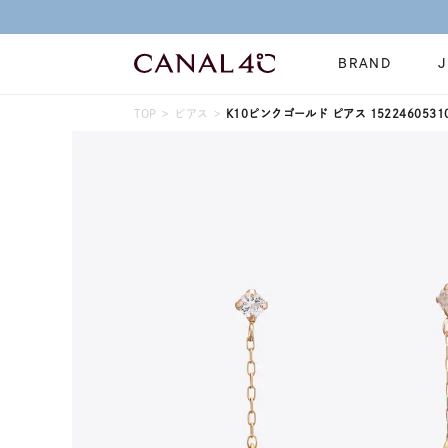
BRAND
TOP
ピアス
K10ピンクゴールド ピアス 1522460531
ネックレス
リング
Online Shop
イヤーカフ
ブレスレット
ショッピングガイド
時計
誕生石
よくあるご質問
すべてのジュエリー
ジュエリーポ