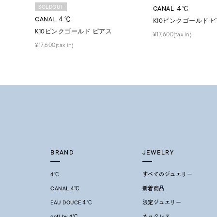
SOLDOUT
CANAL ４℃
CANAL ４℃
K10ピンクゴールド 
K10ピンクゴールド ピアス
¥17,600(tax in)
¥17,600(tax in)
BRAND
JEWELRY
4℃
すべてのジュエリー
CANAL 4℃
新着商品
EAU DOUCE４℃
限定ジュエリー
cofl by 4℃
ネックレス