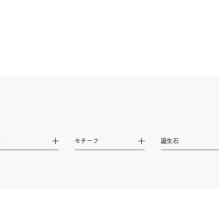
誕生石
2月の誕生石
3月の誕生石
4月の誕生石
5月
誕生石
8月の誕生石
9月の誕生石
10月の誕生石
11
リセット
絞り込んで検索する
ハート
一粒
三石
パヴェ
ライン
馬蹄
ダブルループ
星座
イニシャル
リボン
その他
ホワイト
ピンク
パープル
ブルー
グリーン
マルチカラー
ニン
エレガント
カジュアル
フォーマル
モード
材
モチーフ
誕生石
ス
ご褒美
記念日
誕生日
気分転換
デート
ジュエリー
腕周りジュエリー
ペアジュエリー
ベストセ
ンラインショップ限定