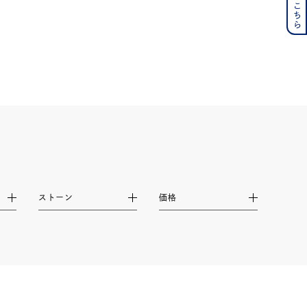
の誕生石
6月の誕生石
月の誕生石
12月の誕生石
ムーン
フラワー
イエロー
ブラウン
シンプル
ユニセックス
ストーン
価格
結婚式
推し活
レクション