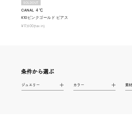
SOLDOUT
1月の
CANAL ４℃
誕生石
K10ピンクゴールド ピアス
7月の
¥17,600(tax in)
しずく
モチーフ
クロス
クリア
石の色
レッド
条件から選ぶ
ファッションテイスト
フェミ
ジュエリー
カラー
素
着用シーン
オフィ
耳周り
コレクション
公式オ