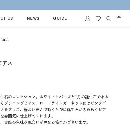
UT US
NEWS
GUIDE
カートに商品がありません。
3108
イヤリング
al Jewelry
ペアブレスレット
保証
ピアス
ー
ベストセラー
イダルサービス
ングはこちら
)
イダルリングの選び方
生石のコレクション。ホワイトトパーズと1月の誕生石である
輝くプチロングピアス。ロードライトガーネットにはピンクゴ
かさをプラス、程よい長さで動くたびに誕生石がきらめくピア
品な雰囲気に仕上げてくれます。
め、実際の色味や風合いが異なる場合がございます。