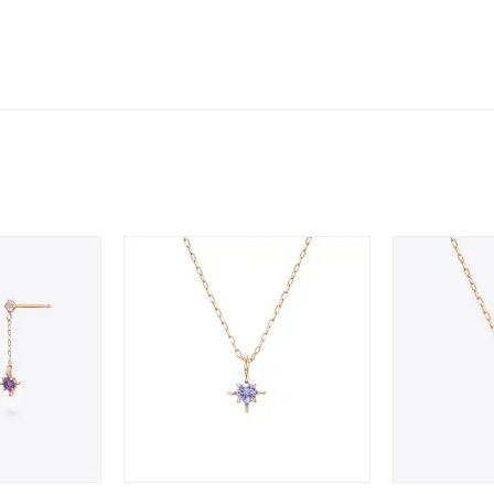
～
～
¥400,00
庫ありのみ
すべて表示