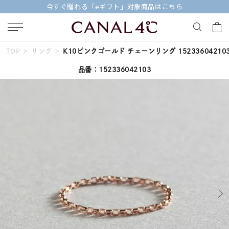
今すぐ贈れる「eギフト」対象商品はこちら
TOP
リング
K10ピンクゴールド チェーンリング 15233604210
キーワードで検索する
品番：152336042103
人気検索キーワード
#summer
#ダイヤモンド ネックレス
#くまのプーさん
#ペア
#エタニティ
ブランド
Canal４℃
カテゴリー
すべてのジュエリー