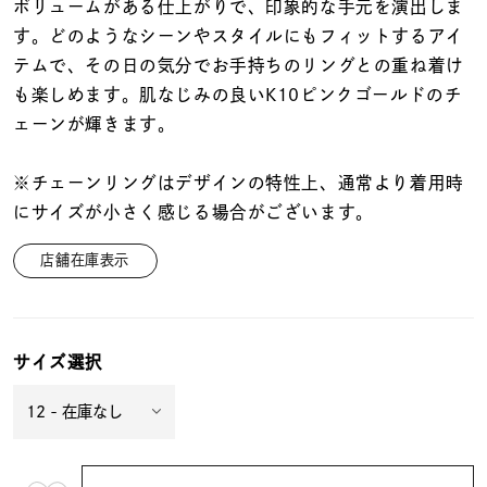
着用シーン
ボリュームがある仕上がりで、印象的な手元を演出しま
す。どのようなシーンやスタイルにもフィットするアイ
テムで、その日の気分でお手持ちのリングとの重ね着け
コレクション
も楽しめます。肌なじみの良いK10ピンクゴールドのチ
ェーンが輝きます。
レディース
～
リングサイズ
※チェーンリングはデザインの特性上、通常より着用時
にサイズが小さく感じる場合がございます。
メンズ
店舗在庫表示
～
リングサイズ
価格
サイズ選択
¥0
¥400,
在庫
在庫ありのみ
すべて表示