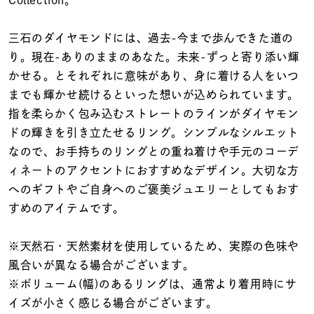
Collection。
着用シーン
三石のダイヤモンドには、過去-今まで歩んできた道の
コレクション
り。現在-ありのままのあなた。未来-ずっと寄り添い輝
かせる。とそれぞれに意味があり、身に着ける人をいつ
レディース
までも輝かせ続けるといった想いが込められています。
～
リングサイズ
指を柔らかく包み込むストレートのラインがダイヤモン
ドの輝きを引き立たせるリング。シンプルなシルエット
なので、お手持ちのリングとの重ね着けや手元のコーデ
メンズ
ィネートのアクセントにおすすめなデザイン。大切な方
～
リングサイズ
へのギフトやご自身へのご褒美ジュエリーとしてもおす
すめのアイテムです。
価格
¥0
¥400,
※天然石・天然素材を使用しているため、実際の色味や
風合いが異なる場合がございます。
※ボリューム(幅)のあるリングは、通常より着用時にサ
在庫
在庫ありのみ
すべて表示
イズが小さく感じる場合がございます。