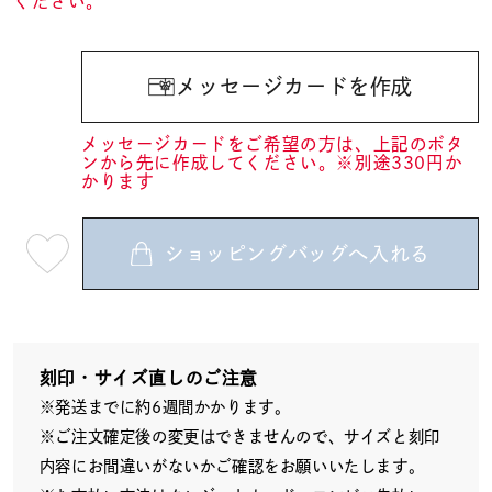
ください。
メッセージカードを作成
メッセージカードをご希望の方は、上記のボタ
ンから先に作成してください。※別途330円か
かります
ショッピングバッグへ入れる
最
短
08
月
08
日
(土)
発
送
刻印・サイズ直しのご注意
¥68,200
※発送までに約6週間かかります。
(tax
in)
※ご注文確定後の変更はできませんので、サイズと刻印
内容にお間違いがないかご確認をお願いいたします。