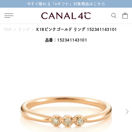
今すぐ贈れる「eギフト」対象商品はこちら
TOP
リング
K18ピンクゴールド リング 152341143101
キーワードで検索する
品番：152341143101
人気検索キーワード
#ペア
#ハーフエタニティリング
#エタニティ
#ダイヤモンド ネックレス
#eギフト
ブランド
Canal４℃
カテゴリー
すべてのジュエリー