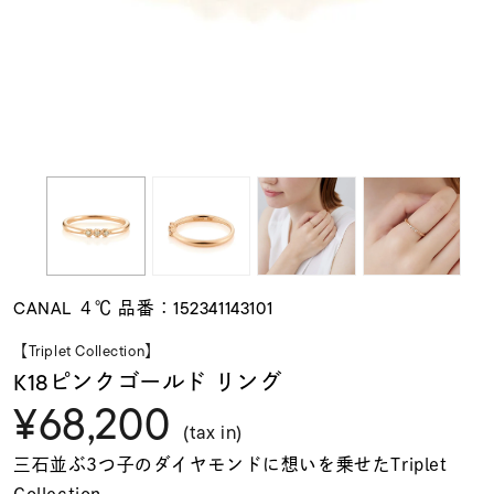
素材
カラー
誕生石
モチーフ
CANAL ４℃ 品番：152341143101
石の色
【Triplet Collection】
K18ピンクゴールド リング
¥68,200
ファッションテイス
ト
(tax in)
三石並ぶ3つ子のダイヤモンドに想いを乗せたTriplet