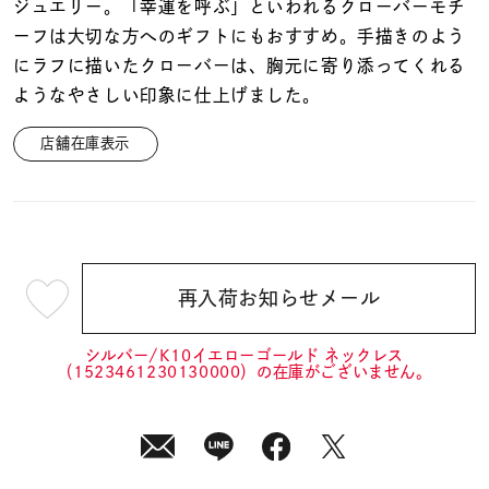
着用シーン
ジュエリー。「幸運を呼ぶ」といわれるクローバーモチ
ーフは大切な方へのギフトにもおすすめ。手描きのよう
にラフに描いたクローバーは、胸元に寄り添ってくれる
コレクション
ようなやさしい印象に仕上げました。
店舗在庫表示
レディース
～
リングサイズ
メンズ
～
リングサイズ
再入荷お知らせメール
¥17,600
(tax
in)
シルバー/K10イエローゴールド ネックレス
価格
¥0
¥400,
（1523461230130000）の在庫がございません。
在庫
在庫ありのみ
すべて表示