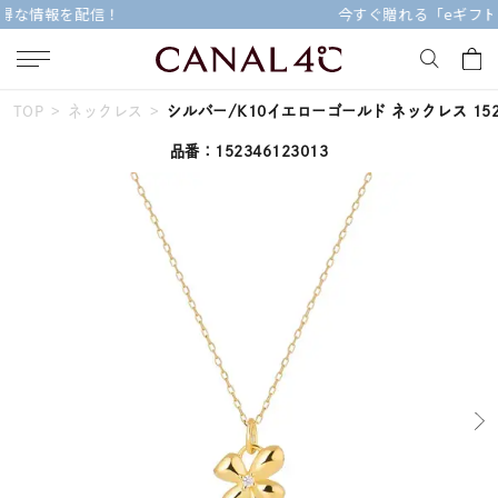
今すぐ贈れる「eギフト」対象商品はこちら
TOP
ネックレス
シルバー/K10イエローゴールド ネックレス 1523
キーワードで検索する
品番：152346123013
人気検索キーワード
#ダイヤモンド ネックレス
#くまのプーさん
#ジュエリー
#エタニティ
#ペアリング
ブランド
Canal４℃
カテゴリー
すべてのジュエリー