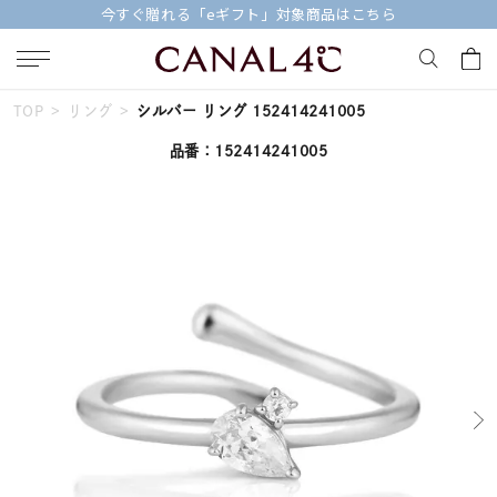
今すぐ贈れる「eギフト」対象商品はこちら
TOP
リング
シルバー リング 152414241005
キーワードで検索する
品番：152414241005
人気検索キーワード
#ペア
#ハーフエタニティリング
#エタニティ
#ダイヤモンド ネックレス
#eギフト
ブランド
Canal４℃
カテゴリー
すべてのジュエリー