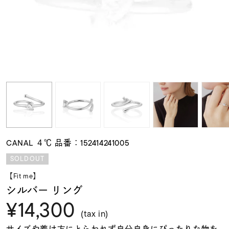
素材
カラー
誕生石
モチーフ
CANAL ４℃ 品番：152414241005
石の色
SOLDOUT
【Fit me】
ファッションテイス
シルバー リング
ト
¥14,300
(tax in)
サイズや着け方にとらわれず自分自身にぴったりな物を