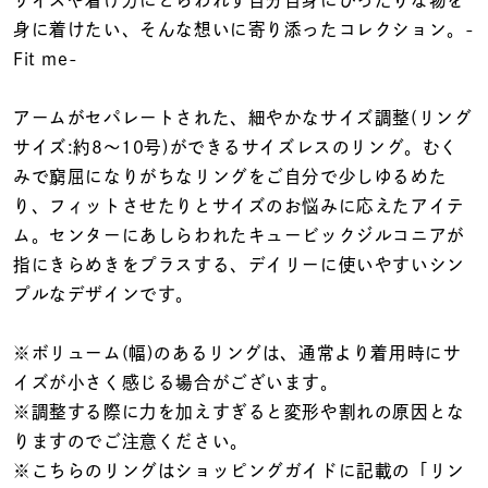
着用シーン
身に着けたい、そんな想いに寄り添ったコレクション。-
Fit me-
コレクション
アームがセパレートされた、細やかなサイズ調整(リング
サイズ:約8～10号)ができるサイズレスのリング。むく
レディース
～
みで窮屈になりがちなリングをご自分で少しゆるめた
リングサイズ
り、フィットさせたりとサイズのお悩みに応えたアイテ
ム。センターにあしらわれたキュービックジルコニアが
メンズ
指にきらめきをプラスする、デイリーに使いやすいシン
～
リングサイズ
プルなデザインです。
※ボリューム(幅)のあるリングは、通常より着用時にサ
価格
¥0
¥400,
イズが小さく感じる場合がございます。
※調整する際に力を加えすぎると変形や割れの原因とな
りますのでご注意ください。
在庫
在庫ありのみ
すべて表示
※こちらのリングはショッピングガイドに記載の「リン