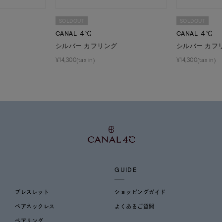
SOLDOUT
SOLDOUT
CANAL ４℃
CANAL ４℃
シルバー カフリング
シルバー カフ
¥14,300(tax in)
¥14,300(tax in)
GUIDE
ブレスレット
ショッピングガイド
ペアネックレス
よくあるご質問
ペアリング