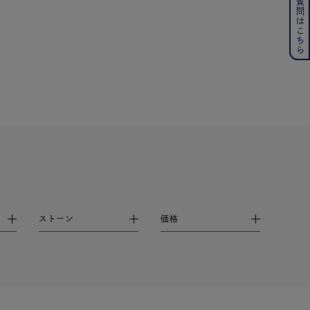
よくある質問はこちら
その他
の誕生石
6月の誕生石
月の誕生石
12月の誕生石
ムーン
フラワー
イエロー
ブラウン
ストーン
価格
シンプル
ユニセックス
結婚式
推し活
レクション