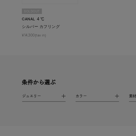
カラー
イエロ
SOLDOUT
CANAL ４℃
1月の
シルバー カフリング
誕生石
7月の
¥14,300(tax in)
しずく
モチーフ
クロス
クリア
石の色
レッド
条件から選ぶ
ジュエリー
カラー
素
ファッションテイスト
フェミ
着用シーン
オフィ
耳周り