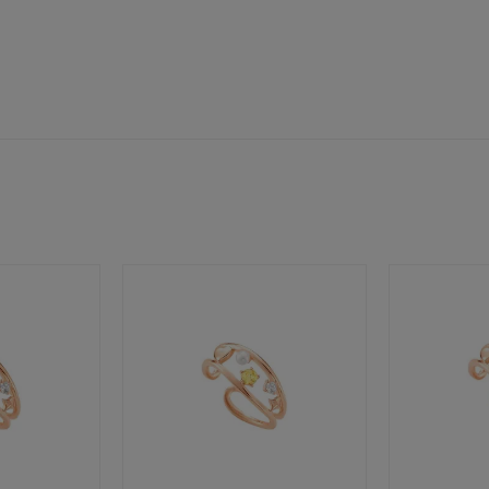
ンラインショップ限定
～
～
¥400,00
庫ありのみ
すべて表示