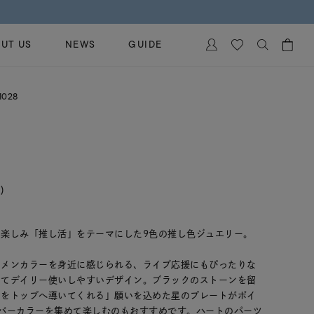
UT US
NEWS
GUIDE
カートに商品がありません。
1028
イヤリング
al Jewelry
ペアブレスレット
保証
ー
ベストセラー
イダルサービス
ングはこちら
)
イダルリングの選び方
楽しみ「推し活」をテーマにした9色の推し色ジュエリー。
しメンカラーを身近に感じられる、ライブ応援にもぴったりな
してデイリー使いしやすいデザイン。ブラックのストーンを留
しをトップへ導いてくれる」願いを込めた星のプレートがポイ
バーカラーを集めて楽しむのもおすすめです。ハートのパーツ