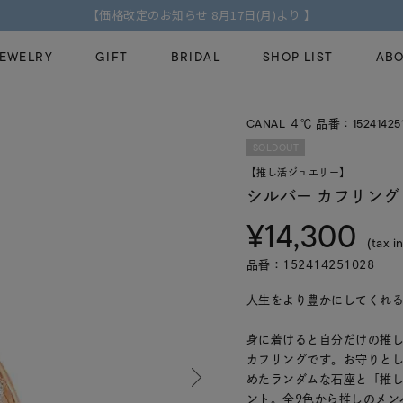
【価格改定のお知らせ 8月17日(月)より 】
JEWELRY
GIFT
BRIDAL
SHOP LIST
ABO
CANAL ４℃ 品番：15241425
ピンキーリング
ピアス
Fashion Jewelry
Brid
SOLDOUT
ペアネックレス
ペアリング
【推し活ジュエリー】
プレゼントガイド
永久
シルバー カフリング
新着商品
限定ジュエリ
ジュエリーケア
ブラ
¥14,300
ーチ
アジャスター
ブライダルリ
(tax in
法人のお客様
ブラ
品番：152414251028
人生をより豊かにしてくれる
身に着けると自分だけの推
カフリングです。お守りと
めたランダムな石座と「推
ント。全9色から推しのメン