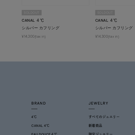
SOLDOUT
SOLDOUT
CANAL ４℃
CANAL ４℃
シルバー カフリング
シルバー カフリング
¥14,300(tax in)
¥14,300(tax in)
BRAND
JEWELRY
4℃
すべてのジュエリー
CANAL 4℃
新着商品
EAU DOUCE４℃
限定ジュエリー