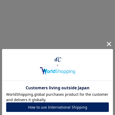
r
#ペア
#ダイヤモンド ネックレス
#エタニティ
#くまのプ
ナ
K18
K10
K7
ゴールド
シルバー
ステ