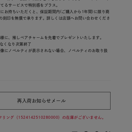
打てるサービスで特別感をプラス。
にお持ちいただくと、保証期間内(ご購入から1年間)に限り商
の刻印を無償で承ります。詳しくは店頭へお問い合わせくださ
客様に、推しベアチャームを先着でプレゼントいたします。
 なくなり次第終了
画像にノベルティが表示されない場合、ノベルティのお取り扱
再入荷お知らせメール
00
(tax
in)
フリング（1524142510280000）の在庫がございません。