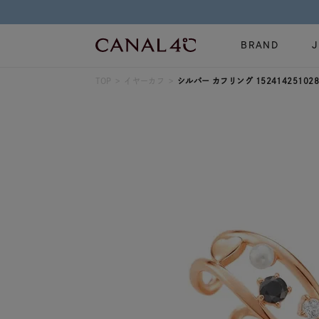
BRAND
TOP
イヤーカフ
シルバー カフリング 152414251028
ネックレス
リング
Online Shop
イヤーカフ
ブレスレット
ショッピングガイド
時計
誕生石
よくあるご質問
すべてのジュエリー
ジュエリーポ