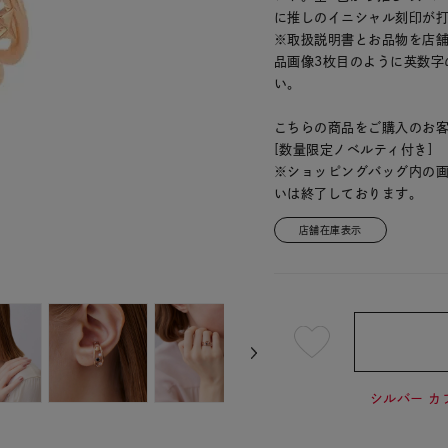
に推しのイニシャル刻印が
※取扱説明書とお品物を店舗
品画像3枚目のように英数字
い。
こちらの商品をご購入のお
[数量限定ノベルティ付き]
※ショッピングバッグ内の
いは終了しております。
店舗在庫表示
¥14,3
シルバー カ