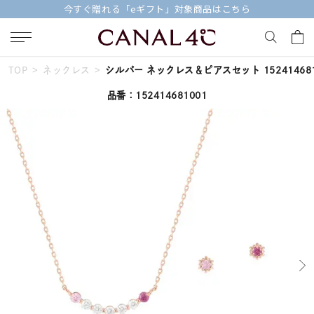
今すぐ贈れる「eギフト」対象商品はこちら
TOP
ネックレス
シルバー ネックレス＆ピアスセット 152414681
キーワードで検索する
品番：152414681001
人気検索キーワード
#ペア
#ハーフエタニティリング
#エタニティ
#ダイヤモンド ネックレス
#eギフト
ブランド
Canal４℃
カテゴリー
すべてのジュエリー