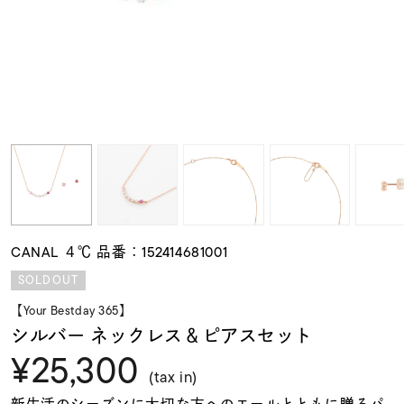
素材
カラー
誕生石
モチーフ
CANAL ４℃ 品番：152414681001
石の色
SOLDOUT
【Your Bestday 365】
ファッションテイス
シルバー ネックレス＆ピアスセット
ト
¥25,300
(tax in)
新生活のシーズンに大切な方へのエールとともに贈るパ