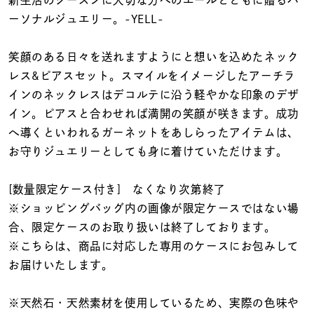
着用シーン
ーソナルジュエリー。-YELL-
コレクション
笑顔のある日々を送れますようにと想いを込めたネック
レス&ピアスセット。スマイルをイメージしたアーチラ
インのネックレスはデコルテに沿う軽やかな印象のデザ
レディース
～
イン。ピアスと合わせれば満開の笑顔が咲きます。成功
リングサイズ
へ導くといわれるガーネットをあしらったアイテムは、
お守りジュエリーとしても身に着けていただけます。
メンズ
～
リングサイズ
[数量限定ケース付き] なくなり次第終了
※ショッピングバッグ内の画像が限定ケースではない場
合、限定ケースのお取り扱いは終了しております。
価格
¥0
¥400,
※こちらは、商品に対応した専用のケースにお包みして
お届けいたします。
在庫
在庫ありのみ
すべて表示
※天然石・天然素材を使用しているため、実際の色味や