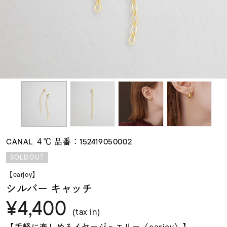
素材
カラー
誕生石
モチーフ
CANAL ４℃ 品番：152419050002
石の色
SOLDOUT
【earjoy】
ファッションテイス
シルバー キャッチ
ト
¥4,400
(tax in)
【手軽に楽しめるイヤージュエリー〈earjoy〉】