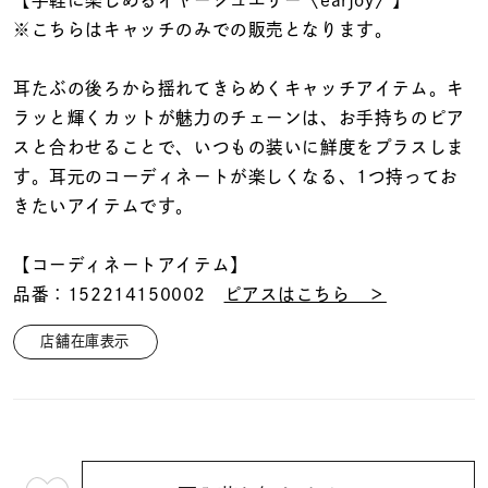
着用シーン
※こちらはキャッチのみでの販売となります。
コレクション
耳たぶの後ろから揺れてきらめくキャッチアイテム。キ
ラッと輝くカットが魅力のチェーンは、お手持ちのピア
スと合わせることで、いつもの装いに鮮度をプラスしま
レディース
～
す。耳元のコーディネートが楽しくなる、1つ持ってお
リングサイズ
きたいアイテムです。
メンズ
【コーディネートアイテム】
～
リングサイズ
品番：152214150002
ピアスはこちら ＞
店舗在庫表示
価格
¥0
¥400,
在庫
在庫ありのみ
すべて表示