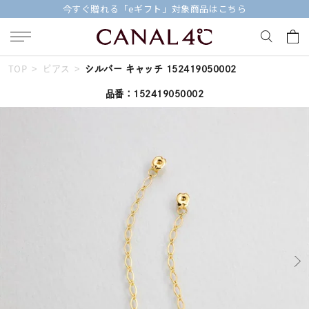
今すぐ贈れる「eギフト」対象商品はこちら
TOP
ピアス
シルバー キャッチ 152419050002
キーワードで検索する
品番：152419050002
人気検索キーワード
#ペア
#ハーフエタニティリング
#エタニティ
#ダイヤモンド ネックレス
#eギフト
ブランド
Canal４℃
カテゴリー
すべてのジュエリー