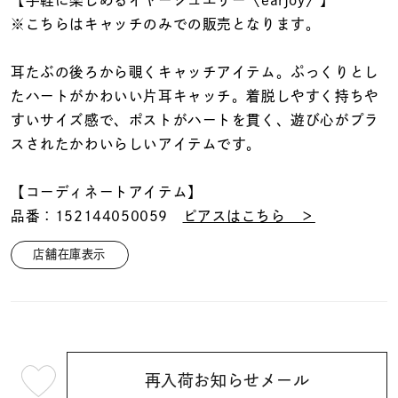
着用シーン
※こちらはキャッチのみでの販売となります。
コレクション
耳たぶの後ろから覗くキャッチアイテム。ぷっくりとし
たハートがかわいい片耳キャッチ。着脱しやすく持ちや
すいサイズ感で、ポストがハートを貫く、遊び心がプラ
レディース
～
スされたかわいらしいアイテムです。
リングサイズ
【コーディネートアイテム】
メンズ
品番：152144050059
ピアスはこちら ＞
～
リングサイズ
店舗在庫表示
価格
¥0
¥400,
在庫
在庫ありのみ
すべて表示
再入荷お知らせメール