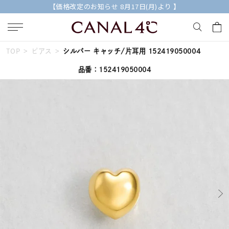
)より 】
【2026 AUTUMN COLLECTION】特典
TOP
ピアス
シルバー キャッチ/片耳用 152419050004
キーワードで検索する
品番：152419050004
人気検索キーワード
#summer
#ダイヤモンド ネックレス
#くまのプーさん
#エタニティ
#ジュエリー
ブランド
Canal４℃
カテゴリー
すべてのジュエリー