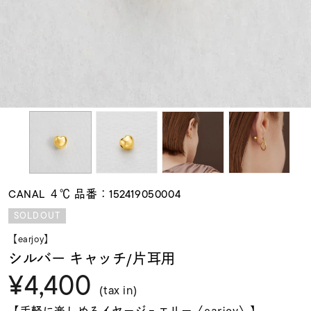
素材
カラー
誕生石
モチーフ
CANAL ４℃ 品番：152419050004
石の色
SOLDOUT
【earjoy】
ファッションテイス
シルバー キャッチ/片耳用
ト
¥4,400
(tax in)
【手軽に楽しめるイヤージュエリー〈earjoy〉】