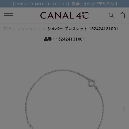
【2026 AUTUMN COLLECTION】特典付きの先行予約受付中
TOP
ブレスレット
シルバー ブレスレット 152424131001
キーワードで検索する
品番：152424131001
人気検索キーワード
#ペア
#ハーフエタニティリング
#エタニティ
#ダイヤモンド ネックレス
#eギフト
ブランド
Canal４℃
カテゴリー
すべてのジュエリー