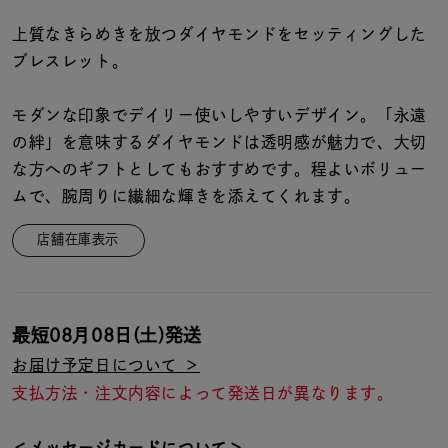
着用シーン
上質なきらめきを放つダイヤモンドをセッティングした
ブレスレット。
コレクション
モダンな印象でデイリー使いしやすいデザイン。「永遠
レディース
の絆」を意味するダイヤモンドは透明感が魅力で、大切
～
リングサイズ
な方へのギフトとしてもおすすめです。程よいボリュー
ムで、腕周りに繊細な輝きを添えてくれます。
メンズ
店舗在庫表示
～
リングサイズ
価格
¥0
¥400,
最短
08月08日(土)
発送
お届け予定日について ＞
支払方法・注文内容によって発送日が異なります。
在庫
在庫ありのみ
すべて表示