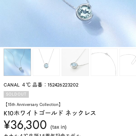
素材
カラー
誕生石
モチーフ
CANAL ４℃ 品番：152426223202
石の色
SOLDOUT
【15th Anniversary Collection】
ファッションテイス
K10ホワイトゴールド ネックレス
ト
¥36,300
(tax in)
カナル４℃生誕15周年記念モデル。