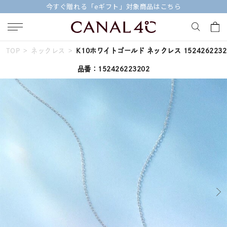
【価格改定のお知らせ 8月17日(月)より 】
TOP
ネックレス
K10ホワイトゴールド ネックレス 1524262232
キーワードで検索する
品番：152426223202
人気検索キーワード
#ペア
#ハーフエタニティリング
#エタニティ
#ダイヤモンド ネックレス
#eギフト
ブランド
Canal４℃
カテゴリー
すべてのジュエリー