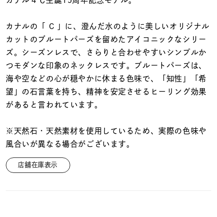
着用シーン
カナルの「 C 」に、澄んだ水のように美しいオリジナル
コレクション
カットのブルートパーズを留めたアイコニックなシリー
ズ。シーズンレスで、さらりと合わせやすいシンプルか
つモダンな印象のネックレスです。ブルートパーズは、
レディース
～
海や空などの心が穏やかに休まる色味で、「知性」「希
リングサイズ
望」の石言葉を持ち、精神を安定させるヒーリング効果
があると言われています。
メンズ
～
リングサイズ
※天然石・天然素材を使用しているため、実際の色味や
風合いが異なる場合がございます。
価格
¥0
¥400,
店舗在庫表示
在庫
在庫ありのみ
すべて表示