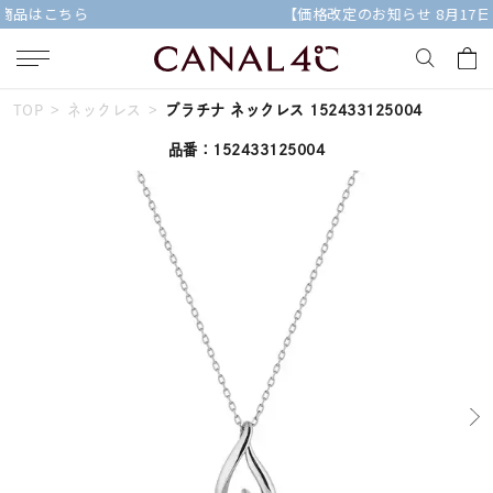
【価格改定のお知らせ 8月17日(月)より 】
TOP
ネックレス
プラチナ ネックレス 152433125004
キーワードで検索する
品番：152433125004
人気検索キーワード
#summer
#ダイヤモンド ネックレス
#くまのプーさん
#ペア
#エタニティ
ブランド
Canal４℃
カテゴリー
すべてのジュエリー