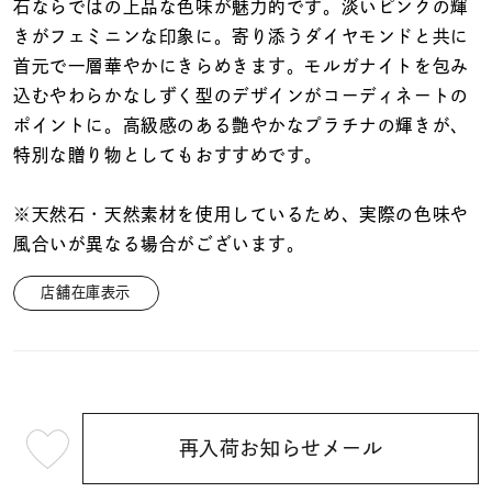
着用シーン
石ならではの上品な色味が魅力的です。淡いピンクの輝
きがフェミニンな印象に。寄り添うダイヤモンドと共に
首元で一層華やかにきらめきます。モルガナイトを包み
コレクション
込むやわらかなしずく型のデザインがコーディネートの
ポイントに。高級感のある艶やかなプラチナの輝きが、
レディース
特別な贈り物としてもおすすめです。
～
リングサイズ
※天然石・天然素材を使用しているため、実際の色味や
風合いが異なる場合がございます。
メンズ
～
リングサイズ
店舗在庫表示
価格
¥0
¥400,
再入荷お知らせメール
¥63,800
在庫
在庫ありのみ
すべて表示
(tax