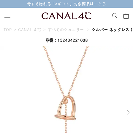
今すぐ贈れる「eギフト」対象商品はこちら
TOP
CANAL ４℃
すべてのジュエリー
シルバー ネックレス
(
キーワードで検索する
品番：152434221008
人気検索キーワード
#ペア
#ハーフエタニティリング
#エタニティ
#ダイヤモンド ネックレス
#eギフト
ブランド
Canal４℃
カテゴリー
すべてのジュエリー