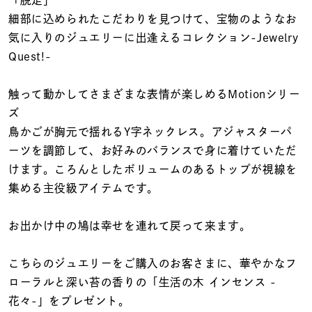
着用シーン
細部に込められたこだわりを見つけて、宝物のようなお
気に入りのジュエリーに出逢えるコレクション-Jewelry
コレクション
Quest!-
触って動かしてさまざまな表情が楽しめるMotionシリー
レディース
～
ズ
リングサイズ
鳥かごが胸元で揺れるY字ネックレス。アジャスターパ
ーツを調節して、お好みのバランスで身に着けていただ
メンズ
けます。ころんとしたボリュームのあるトップが視線を
～
リングサイズ
集める主役級アイテムです。
お出かけ中の鳩は幸せを連れて戻って来ます。
価格
¥0
¥400,
こちらのジュエリーをご購入のお客さまに、華やかなフ
ローラルと深い苔の⾹りの「生活の木 インセンス -
在庫
在庫ありのみ
すべて表示
花々-」をプレゼント。