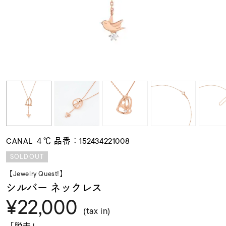
素材
カラー
誕生石
モチーフ
CANAL ４℃ 品番：152434221008
石の色
SOLDOUT
【Jewelry Quest!】
ファッションテイス
シルバー ネックレス
ト
¥22,000
(tax in)
「脱走」