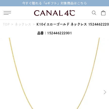
今すぐ贈れる「eギフト」対象商品はこちら
TOP
ネックレス
K10イエローゴールド ネックレス 1524462220
キーワードで検索する
品番：152446222001
人気検索キーワード
#summer
#ダイヤモンド ネックレス
#くまのプーさん
#ペア
#エタニティ
ブランド
Canal４℃
カテゴリー
すべてのジュエリー