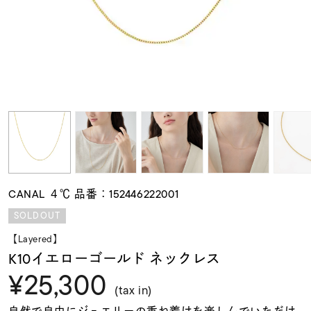
素材
カラー
誕生石
モチーフ
CANAL ４℃ 品番：152446222001
石の色
SOLDOUT
【Layered】
ファッションテイス
K10イエローゴールド ネックレス
ト
¥25,300
(tax in)
自然で自由にジュエリーの重ね着けを楽しんでいただけ