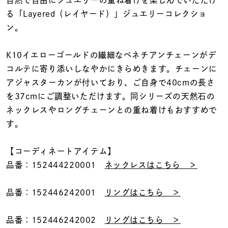
着用シーン
る「Layered（レイヤード）」ジュエリーコレクショ
ン。
コレクション
K10イエローゴールドの繊細なベネチアンチェーンがデ
コルテに寄り添いしなやかにきらめきます。チェーンに
レディース
～
アジャスターカンが付いており、ご自身で40cmの長さ
リングサイズ
を37cmにご調整いただけます。同シリーズの天然石の
ネックレスやロングチェーンとの重ね着けもおすすめで
メンズ
す。
～
リングサイズ
【コーディネートアイテム】
品番：152444220001
ネックレスはこちら ＞
価格
¥0
¥400,
品番：152446242001
リングはこちら ＞
在庫
在庫ありのみ
すべて表示
品番：152446242002
リングはこちら ＞