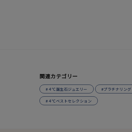
おすすめ順
価格が安い
価格が高い
新着順
お気に入り登録数
人気検索キーワード
#summe
関連カテゴリー
ブランド
#４℃誕生石ジュエリー
#プラチナリング
#４℃ベストセレクション
カテゴリー
素材
プラチ