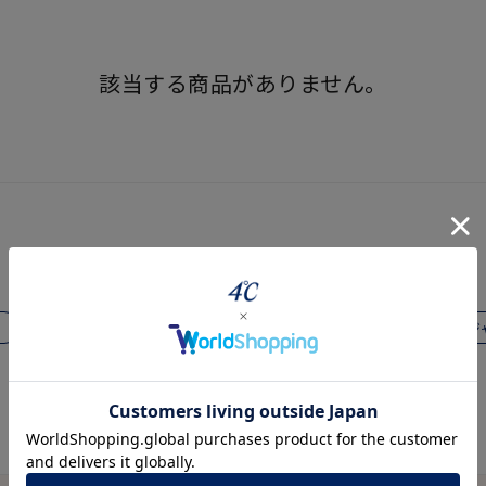
該当する商品がありません。
r
#ペア
#ダイヤモンド ネックレス
#エタニティ
#くまのプー
並び替え
#ピアス
#リング
#ジュエリーケア用品
#アジ
ナ
K18
K10
K7
ゴールド
シルバー
ステ