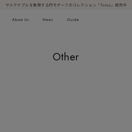
サステナブルを象徴する円モチーフのコレクション「Torus」発売中
About Us
News
Guide
ピアス
Online Shop
Fashion Jewelry
Other
新着商品
ショッピングガイド
プレゼントガイド
FAQ
ジュエリーケア
Geometric Form