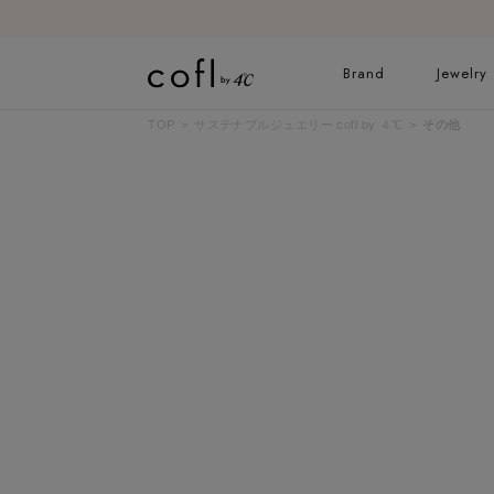
Brand
Jewelry
TOP
サステナブルジュエリー cofl by ４℃
その他
ネックレス
リング
イヤーカフ
ブレスレット
すべてのジュエリー
ブライダルリングはこ
ちら