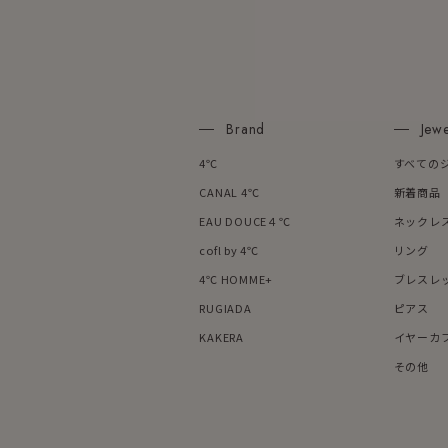
カラー
イエロ
1月の
誕生石
Brand
Jewe
7月の
4℃
すべての
しずく
CANAL 4℃
新着商品
モチーフ
クロス
EAU DOUCE４℃
ネックレ
cofl by 4℃
リング
クリア
4℃ HOMME+
ブレスレ
石の色
レッド
RUGIADA
ピアス
KAKERA
イヤーカ
ファッションテイスト
フェミ
その他
着用シーン
オフィ