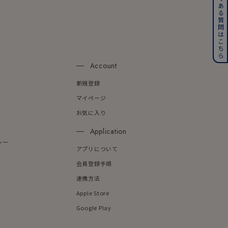
よくある質問はこちら
その他
誕生石
6月の誕生石
n
Account
月の誕生石
12月の誕生石
新規登録
ムーン
フラワー
マイページ
お気に入り
Application
イエロー
ブラウン
シー
アプリについて
会員登録手順
連携方法
シンプル
ユニセックス
Apple Store
Google Play
結婚式
推し活