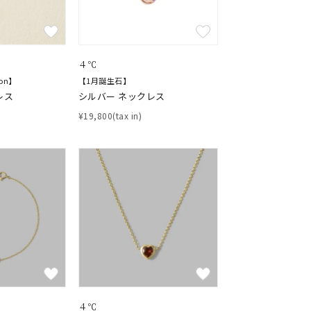
４℃
ion】
【1月誕生石】
レス
シルバー ネックレス
¥19,800(tax in)
４℃