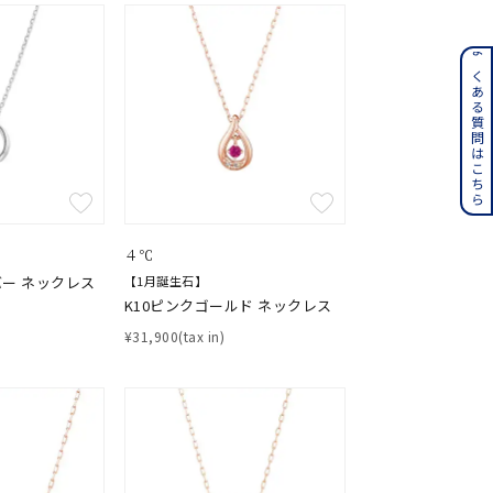
ンレス
よくある質問はこちら
その他
誕生石
6月の誕生石
月の誕生石
12月の誕生石
４℃
ー ネックレス
【1月誕生石】
ムーン
フラワー
K10ピンクゴールド ネックレス
¥31,900(tax in)
イエロー
ブラウン
シンプル
ユニセックス