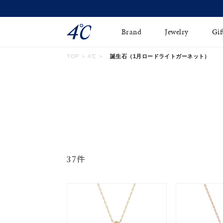
Brand
Jewelry
Gif
TOP
4℃
誕生石（1月ロードライトガーネット）
ネックレス
ネックレスチェ-ン
Online Shop
ピンキーリング
ピアス
ショッピングガイド
イヤーカフ
ブレスレット
よくあるご質問
ペアネックレス
ペアリング
オンライン限定ジュエ
誕生石
37件
リー
すべてのアイテム
ブライダルリング
はこちら