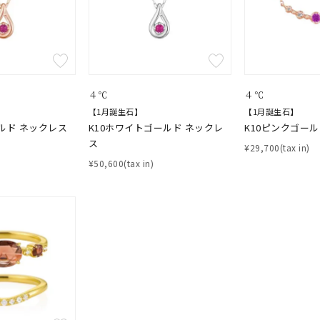
ス
ご褒美
記念日
誕生日
気分転換
デート
ジュエリー
腕周りジュエリー
ペアジュエリー
ベストセレ
ンラインショップ限定
４℃
４℃
【1月誕生石】
【1月誕生石】
ルド ネックレス
K10ホワイトゴールド ネックレ
K10ピンクゴー
ス
～
¥29,700(tax in)
¥50,600(tax in)
～
¥400,00
庫ありのみ
すべて表示