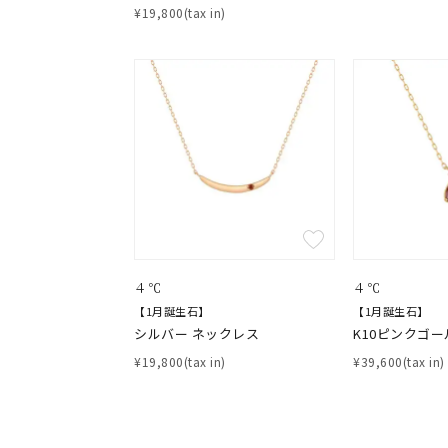
¥19,800(tax in)
おすすめ順
価格が安い
価格が高い
新着順
お気に入り登録数
人気検索キーワード
#ペア
４℃
４℃
【1月誕生石】
【1月誕生石】
シルバー ネックレス
K10ピンクゴー
ブランド
¥19,800(tax in)
¥39,600(tax in)
カテゴリー