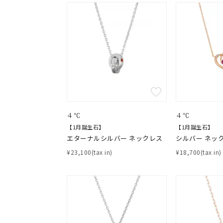
素材
プラチ
カラー
イエロ
1月の
誕生石
7月の
４℃
４℃
【1月誕生石】
【1月誕生石】
しずく
モチーフ
エターナルシルバー ネックレス
シルバー ネッ
クロス
¥23,100(tax in)
¥18,700(tax in)
クリア
石の色
レッド
ファッションテイスト
フェミ