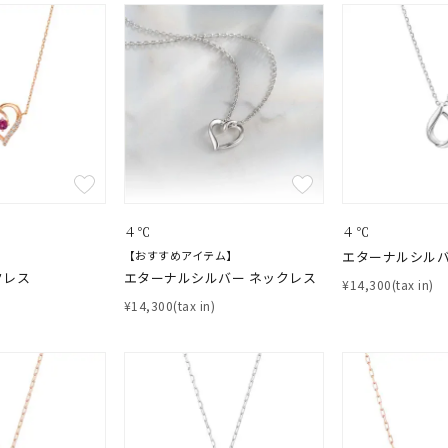
ナ
K18
K10
K7
ゴールド
シルバー
ステ
ーカラー
ピンクカラー
ホワイトカラー
トリプルカラー
誕生石
2月の誕生石
3月の誕生石
4月の誕生石
5月の
誕生石
8月の誕生石
9月の誕生石
10月の誕生石
11
４℃
４℃
リセット
絞り込んで検索する
【おすすめアイテム】
エターナルシルバ
ハート
一粒
三石
パヴェ
ライン
馬蹄
クレス
エターナルシルバー ネックレス
¥14,300(tax in)
ダブルループ
星座
イニシャル
リボン
その他
¥14,300(tax in)
ホワイト
ピンク
パープル
ブルー
グリーン
マルチカラー
ニン
エレガント
カジュアル
フォーマル
モード