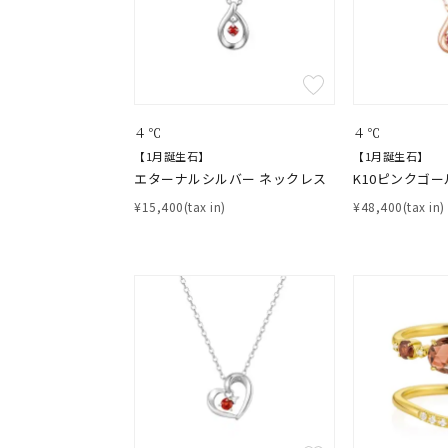
着用シーン
オフィ
耳周り
コレクション
公式オ
４℃
４℃
【1月誕生石】
【1月誕生石】
エターナルシルバー ネックレス
K10ピンクゴー
レディース
¥15,400(tax in)
¥48,400(tax in)
リングサイズ
メンズ
リングサイズ
価格
¥0
在庫
在