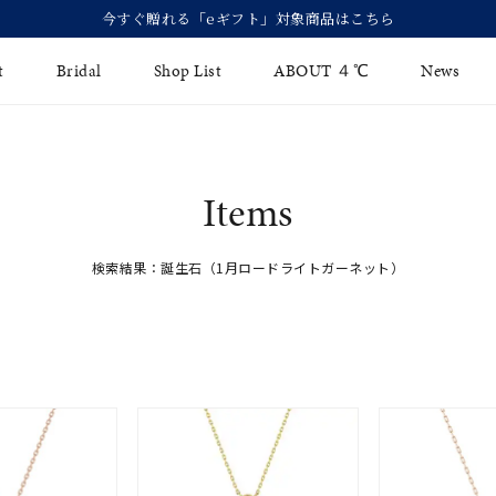
今すぐ贈れる「eギフト」対象商品はこちら
t
Bridal
Shop List
ABOUT ４℃
News
リング
Fashion Jewelry
Brida
Items
イヤリング
ジュエリーケア
永久保
バングル
検索結果：誕生石（1月ロードライトガーネット）
法人のお客様
ブライ
ペアブレスレット
ブライ
その他のアイテム