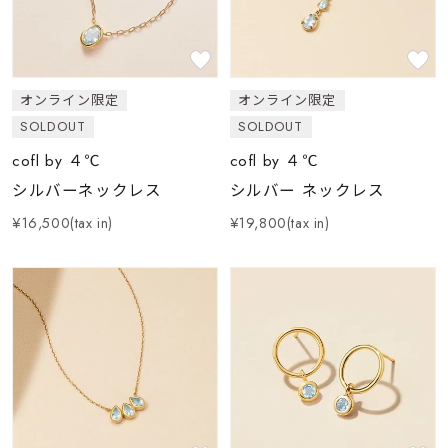
素材
オンライン限定
オンライン限定
カラー
SOLDOUT
SOLDOUT
cofl by ４℃
cofl by ４℃
誕生石
3月の誕生石
シルバーネックレス
シルバー ネックレス
¥16,500(tax in)
¥19,800(tax in)
モチーフ
石の色
ファッションテイス
ト