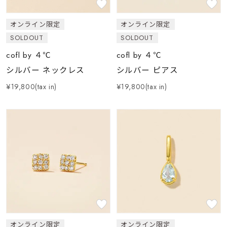
着用シーン
オンライン限定
オンライン限定
コレクション
SOLDOUT
SOLDOUT
cofl by ４℃
cofl by ４℃
レディース
シルバー ネックレス
シルバー ピアス
～
リングサイズ
¥19,800(tax in)
¥19,800(tax in)
メンズ
～
リングサイズ
価格
¥0
¥400,
在庫
在庫ありのみ
すべて表示
オンライン限定
オンライン限定