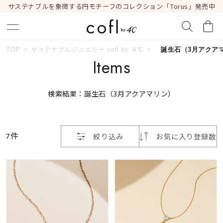
サステナブルを象徴する円モチーフのコレクション「Torus」発売中
おすすめ順
TOP
サステナブルジュエリー cofl by ４℃
誕生石（3月アクア
キーワードで検索する
Items
価格が安い
検索結果：誕生石（3月アクアマリン）
人気検索キーワード
価格が高い
#ペア
#ハーフエタニティリング
#エタニティ
新着順
7件
絞り込み
お気に入り登録数
#ダイヤモンド ネックレス
#eギフト
お気に入り登録数
ブランド
cofl by ４℃
カテゴリー
すべてのジュエリー
並び替え