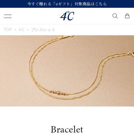
今すぐ贈れる「eギフト」対象商品はこちら
おすすめ順
TOP
4℃
ブレスレット
キーワードで検索する
価格が安い
人気検索キーワード
価格が高い
#summer
#ダイヤモンド ネックレス
新着順
#くまのプーさん
#ペア
#エタニティ
お気に入り登録数
ブランド
４℃
Bracelet
カテゴリー
ブレスレット
並び替え