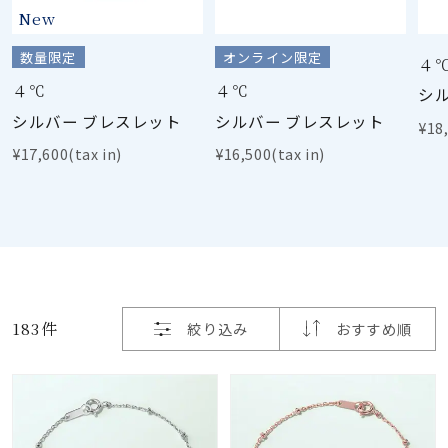
着用シーン
New
数量限定
オンライン限定
４
コレクション
４℃
４℃
シ
シルバー ブレスレット
シルバー ブレスレット
¥18,
レディース
～
¥17,600(tax in)
¥16,500(tax in)
リングサイズ
メンズ
～
リングサイズ
183件
絞り込み
おすすめ順
価格
¥0
¥400,
在庫
在庫ありのみ
すべて表示