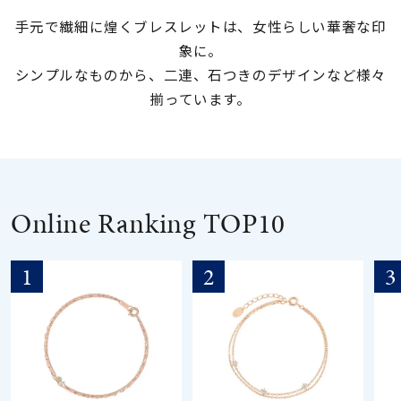
手元で繊細に煌くブレスレットは、女性らしい華奢な印
素材
象に。
シンプルなものから、二連、石つきのデザインなど様々
カラー
揃っています。
誕生石
モチーフ
Online Ranking TOP10
石の色
1
2
3
ファッションテイス
ト