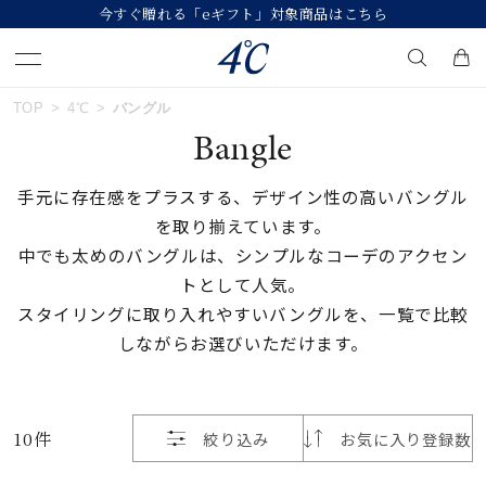
今すぐ贈れる「eギフト」対象商品はこちら
おすすめ順
TOP
4℃
バングル
キーワードで検索する
Bangle
価格が安い
手元に存在感をプラスする、デザイン性の高いバングル
人気検索キーワード
を取り揃えています。
価格が高い
中でも太めのバングルは、シンプルなコーデのアクセン
#ペア
#eギフト
#ハーフエタニティリング
トとして人気。
新着順
#刻印可
#メンズ ネックレス
スタイリングに取り入れやすいバングルを、一覧で比較
しながらお選びいただけます。
お気に入り登録数
ブランド
４℃
10件
絞り込み
お気に入り登録数
カテゴリー
すべてのバングル
並び替え