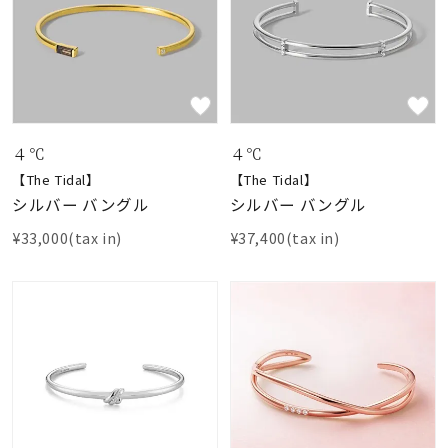
着用シーン
コレクション
レディース
～
４℃
４℃
リングサイズ
【The Tidal】
【The Tidal】
シルバー バングル
シルバー バングル
メンズ
¥33,000(tax in)
¥37,400(tax in)
～
リングサイズ
価格
¥0
¥400,
在庫
在庫ありのみ
すべて表示