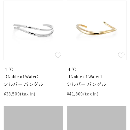
素材
カラー
誕生石
モチーフ
４℃
４℃
【Noble of Water】
【Noble of Water】
シルバー バングル
シルバー バングル
石の色
¥38,500(tax in)
¥41,800(tax in)
ファッションテイス
ト